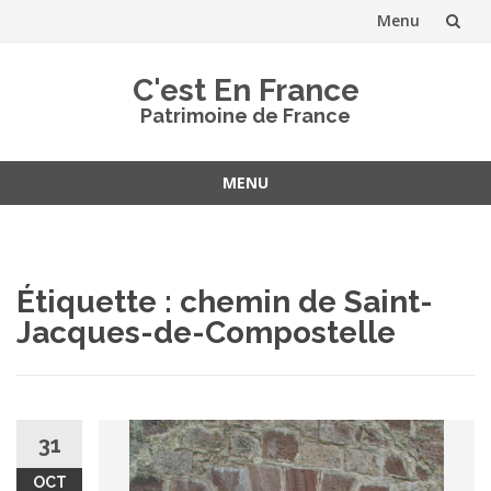
Menu
Aller
C'est En France
au
Patrimoine de France
contenu
MENU
Aller
au
contenu
Étiquette :
chemin de Saint-
Jacques-de-Compostelle
31
OCT