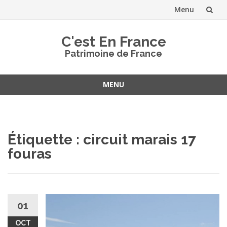
Menu
Aller
C'est En France
au
Patrimoine de France
contenu
MENU
Aller
au
contenu
Étiquette :
circuit marais 17
fouras
01
OCT