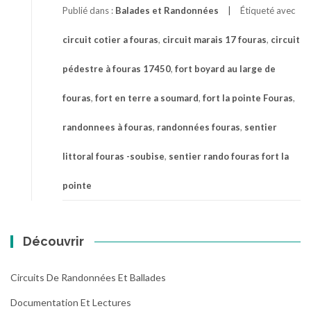
Publié dans :
Balades et Randonnées
Étiqueté avec
circuit cotier a fouras
,
circuit marais 17 fouras
,
circuit
pédestre à fouras 17450
,
fort boyard au large de
fouras
,
fort en terre a soumard
,
fort la pointe Fouras
,
randonnees à fouras
,
randonnées fouras
,
sentier
littoral fouras -soubise
,
sentier rando fouras fort la
pointe
Découvrir
Circuits De Randonnées Et Ballades
Documentation Et Lectures