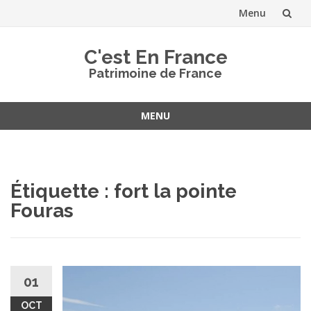
Menu
Aller
C'est En France
au
Patrimoine de France
contenu
MENU
Aller
au
contenu
Étiquette :
fort la pointe
Fouras
01
OCT