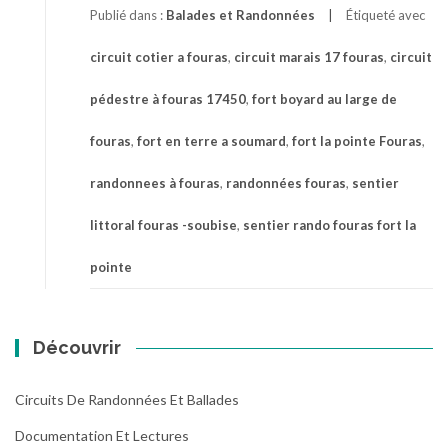
Publié dans :
Balades et Randonnées
Étiqueté avec
circuit cotier a fouras
,
circuit marais 17 fouras
,
circuit
pédestre à fouras 17450
,
fort boyard au large de
fouras
,
fort en terre a soumard
,
fort la pointe Fouras
,
randonnees à fouras
,
randonnées fouras
,
sentier
littoral fouras -soubise
,
sentier rando fouras fort la
pointe
Découvrir
Circuits De Randonnées Et Ballades
Documentation Et Lectures