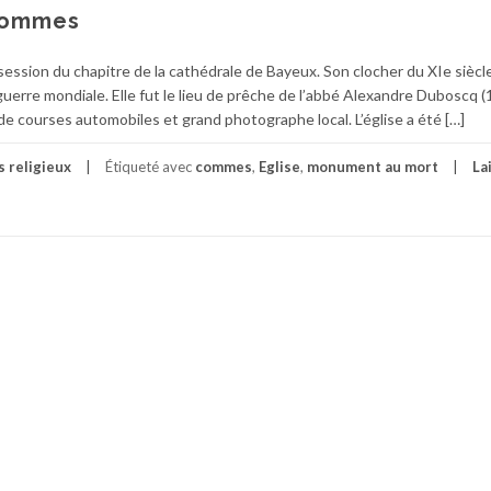
Commes
ssion du chapitre de la cathédrale de Bayeux. Son clocher du XIe siècle
erre mondiale. Elle fut le lieu de prêche de l’abbé Alexandre Duboscq 
 courses automobiles et grand photographe local. L’église a été […]
 religieux
Étiqueté avec
commes
,
Eglise
,
monument au mort
La