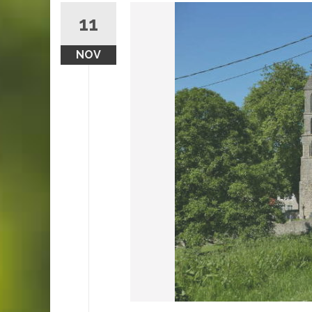
11
NOV