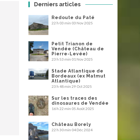
Derniers articles
Redoute du Paté
22 h 03 min
03 Nov 2025
Petit Trianon de
Vendée (Château de
Pierre-Levée)
23 h 53 min
01 Nov 2025
Stade Atlantique de
Bordeaux (ex Matmut
Atlantique)
23 h 48 min
29 Oct 2025
Sur les traces des
dinosaures de Vendée
16 h 22 min
05 Août 2025
Château Borely
22 h 30 min
04 Déc 2024