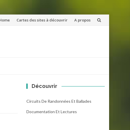
ler
Home
Cartes des sites à découvrir
A propos
u
ntenu
Découvrir
Circuits De Randonnées Et Ballades
Documentation Et Lectures