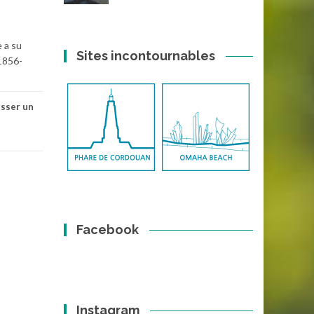
 a su
Sites incontournables
(1856-
isser un
Facebook
Instagram