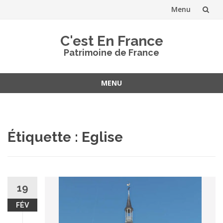
Menu
Aller
C'est En France
au
Patrimoine de France
contenu
MENU
Aller
au
contenu
Étiquette :
Eglise
19
FÉV