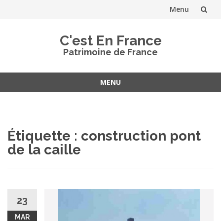
Menu
Aller
C'est En France
au
Patrimoine de France
contenu
MENU
Aller
au
contenu
Étiquette :
construction pont
de la caille
23
MAR