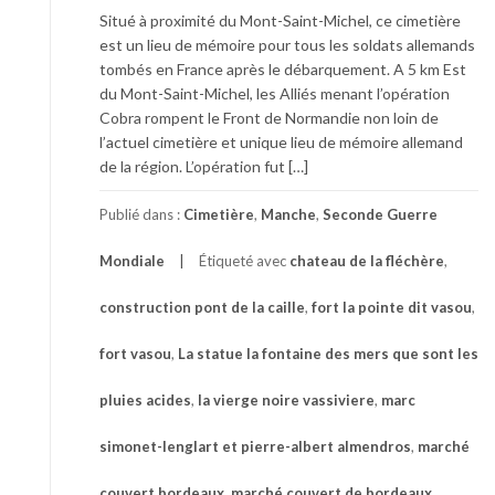
Situé à proximité du Mont-Saint-Michel, ce cimetière
est un lieu de mémoire pour tous les soldats allemands
tombés en France après le débarquement. A 5 km Est
du Mont-Saint-Michel, les Alliés menant l’opération
Cobra rompent le Front de Normandie non loin de
l’actuel cimetière et unique lieu de mémoire allemand
de la région. L’opération fut […]
Publié dans :
Cimetière
,
Manche
,
Seconde Guerre
Mondiale
Étiqueté avec
chateau de la fléchère
,
construction pont de la caille
,
fort la pointe dit vasou
,
fort vasou
,
La statue la fontaine des mers que sont les
pluies acides
,
la vierge noire vassiviere
,
marc
simonet-lenglart et pierre-albert almendros
,
marché
couvert bordeaux
,
marché couvert de bordeaux
,