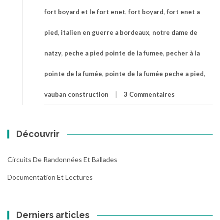
fort boyard et le fort enet
,
fort boyard
,
fort enet a
pied
,
italien en guerre a bordeaux
,
notre dame de
natzy
,
peche a pied pointe de la fumee
,
pecher à la
pointe de la fumée
,
pointe de la fumée peche a pied
,
vauban construction
3 Commentaires
Découvrir
Circuits De Randonnées Et Ballades
Documentation Et Lectures
Derniers articles