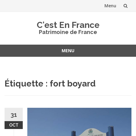
Menu
Aller
C'est En France
au
Patrimoine de France
contenu
MENU
Aller
au
contenu
Étiquette :
fort boyard
31
OCT