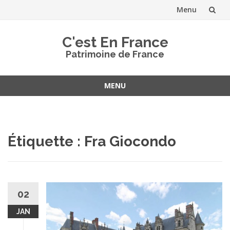
Menu
Aller
C'est En France
au
Patrimoine de France
contenu
MENU
Aller
au
contenu
Étiquette :
Fra Giocondo
02
JAN