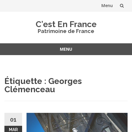
Menu
Aller
C'est En France
au
Patrimoine de France
contenu
MENU
Aller
au
contenu
Étiquette :
Georges
Clémenceau
01
MAR