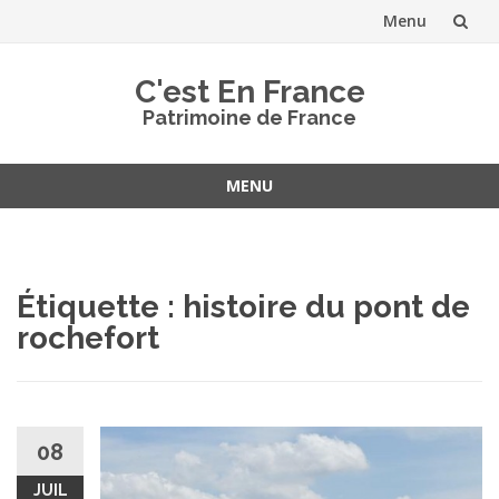
Menu
Aller
C'est En France
au
Patrimoine de France
contenu
MENU
Aller
au
contenu
Étiquette :
histoire du pont de
rochefort
08
JUIL