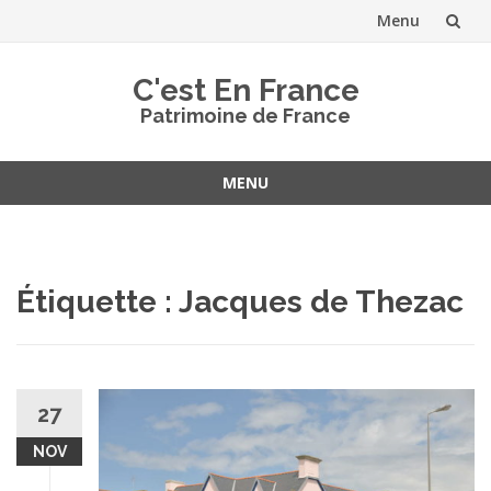
Menu
Aller
C'est En France
au
Patrimoine de France
contenu
MENU
Aller
au
contenu
Étiquette :
Jacques de Thezac
27
NOV