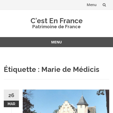
Menu
Aller
C'est En France
au
Patrimoine de France
contenu
MENU
Aller
au
contenu
Étiquette :
Marie de Médicis
26
MAR