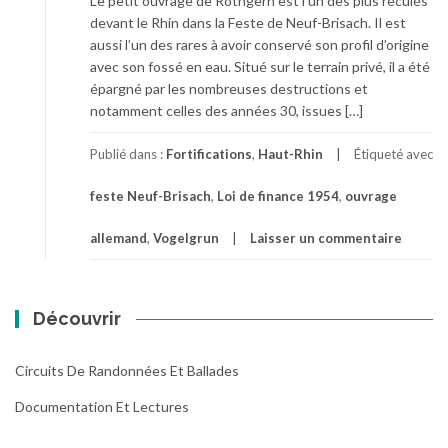
Le petit ouvrage de Rothgern est l’un des plus reculés
devant le Rhin dans la Feste de Neuf-Brisach. Il est
aussi l’un des rares à avoir conservé son profil d’origine
avec son fossé en eau. Situé sur le terrain privé, il a été
épargné par les nombreuses destructions et
notamment celles des années 30, issues […]
Publié dans :
Fortifications
,
Haut-Rhin
Étiqueté avec
feste Neuf-Brisach
,
Loi de finance 1954
,
ouvrage
allemand
,
Vogelgrun
Laisser un commentaire
Découvrir
Circuits De Randonnées Et Ballades
Documentation Et Lectures