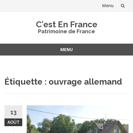
Menu
Aller
C'est En France
au
Patrimoine de France
contenu
MENU
Aller
au
contenu
Étiquette :
ouvrage allemand
13
AOÛT