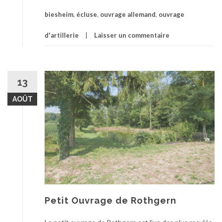
biesheim
,
écluse
,
ouvrage allemand
,
ouvrage
d'artillerie
Laisser un commentaire
13
AOÛT
Petit Ouvrage de Rothgern