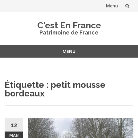
Menu
Aller
C'est En France
au
Patrimoine de France
contenu
MENU
Aller
au
contenu
Étiquette :
petit mousse
bordeaux
12
MAR