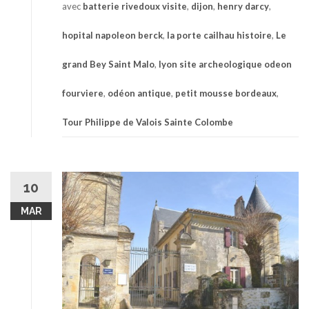
avec
batterie rivedoux visite
,
dijon
,
henry darcy
,
hopital napoleon berck
,
la porte cailhau histoire
,
Le
grand Bey Saint Malo
,
lyon site archeologique odeon
fourviere
,
odéon antique
,
petit mousse bordeaux
,
Tour Philippe de Valois Sainte Colombe
10
MAR