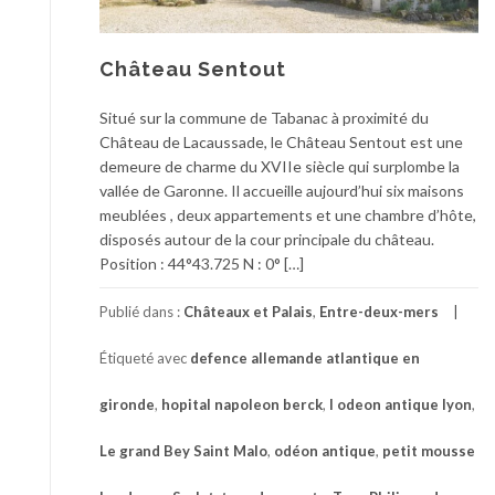
Château Sentout
Situé sur la commune de Tabanac à proximité du
Château de Lacaussade, le Château Sentout est une
demeure de charme du XVIIe siècle qui surplombe la
vallée de Garonne. Il accueille aujourd’hui six maisons
meublées , deux appartements et une chambre d’hôte,
disposés autour de la cour principale du château.
Position : 44°43.725 N : 0° […]
Publié dans :
Châteaux et Palais
,
Entre-deux-mers
Étiqueté avec
defence allemande atlantique en
gironde
,
hopital napoleon berck
,
l odeon antique lyon
,
Le grand Bey Saint Malo
,
odéon antique
,
petit mousse