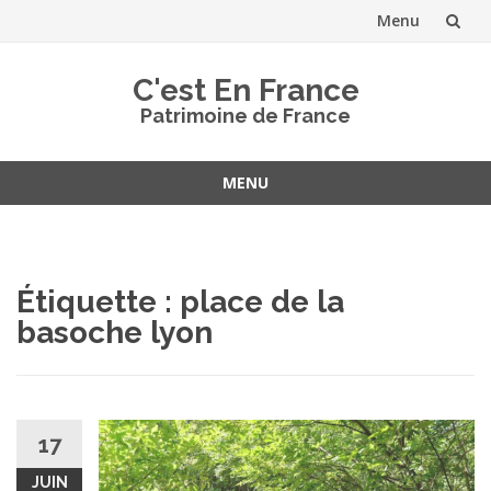
Menu
Aller
C'est En France
au
Patrimoine de France
contenu
MENU
Aller
au
contenu
Étiquette :
place de la
basoche lyon
17
JUIN