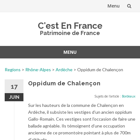
Menu
Aller
C'est En France
au
Patrimoine de France
contenu
MENU
Aller
au
Regions
>
Rhône-Alpes
>
Ardèche
>
Oppidum de Chalençon
contenu
Oppidum de Chalençon
17
Sujets de l'article :
Bordeaux
JUIN
Sur les hauteurs de la commune de Chalençon en
Ardèche, il subsiste les vestiges d’un ancien oppidum
Gallo-Romain. Ces vestiges sont l’occasion de faire une
ballade agréable. Ils témoignent d’une occupation
ancienne de ce promontoire pointant à plus de 700m
d’altitude.