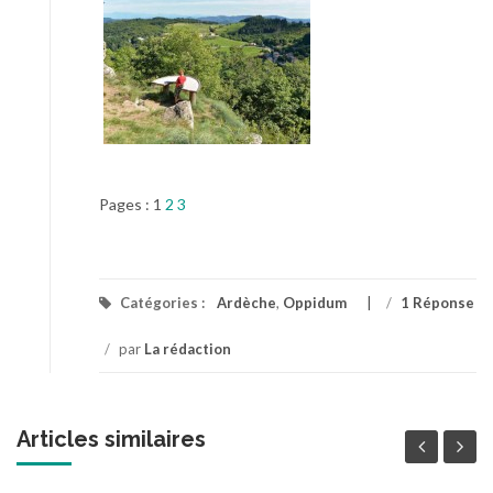
Pages :
1
2
3
Catégories :
Ardèche
,
Oppidum
/
1 Réponse
/
par
La rédaction
Articles similaires