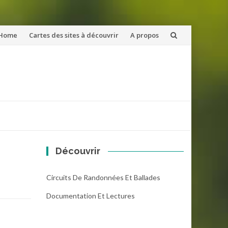
ler
Home
Cartes des sites à découvrir
A propos
u
ntenu
Découvrir
Circuits De Randonnées Et Ballades
Documentation Et Lectures