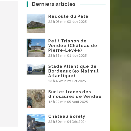
Derniers articles
Redoute du Paté
22 h 03 min
03 Nov 2025
Petit Trianon de
Vendée (Château de
Pierre-Levée)
23 h 53 min
01 Nov 2025
Stade Atlantique de
Bordeaux (ex Matmut
Atlantique)
23 h 48 min
29 Oct 2025
Sur les traces des
dinosaures de Vendée
16 h 22 min
05 Août 2025
Château Borely
22 h 30 min
04 Déc 2024