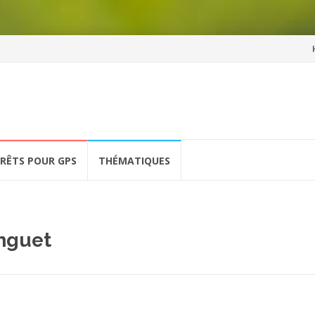
Al
a
co
ÉRÊTS POUR GPS
THÉMATIQUES
inguet