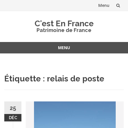
Menu
Aller
C'est En France
au
Patrimoine de France
contenu
MENU
Aller
au
contenu
Étiquette :
relais de poste
25
DÉC