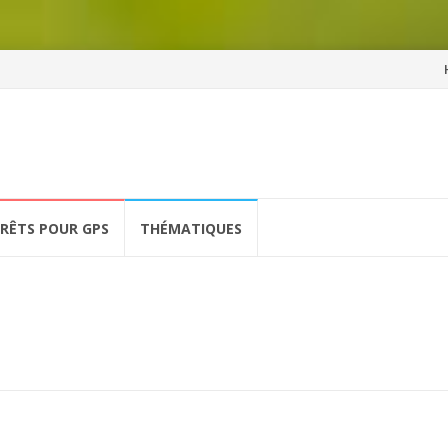
Al
a
co
ÉRÊTS POUR GPS
THÉMATIQUES