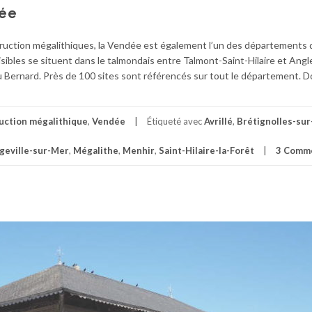
dée
truction mégalithiques, la Vendée est également l’un des départements 
sibles se situent dans le talmondais entre Talmont-Saint-Hilaire et Angl
 Bernard. Près de 100 sites sont référencés sur tout le département. 
uction mégalithique
,
Vendée
Étiqueté avec
Avrillé
,
Brétignolles-su
geville-sur-Mer
,
Mégalithe
,
Menhir
,
Saint-Hilaire-la-Forêt
3 Comme