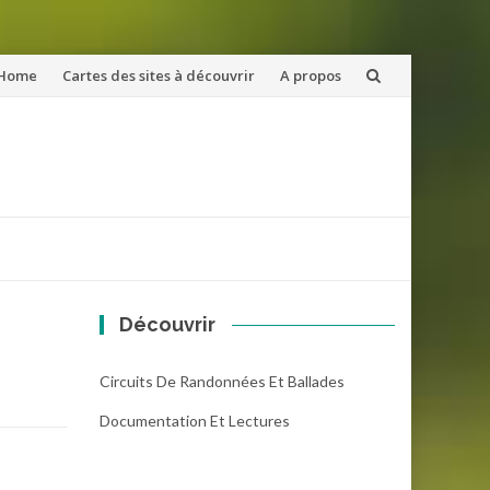
ler
Home
Cartes des sites à découvrir
A propos
u
ntenu
Découvrir
Circuits De Randonnées Et Ballades
Documentation Et Lectures