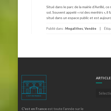
Situé dans le parc de la mairie d’Avrillé,
sol. Souvent appelé « roi des menhirs », il
situé dans un espace public et est aujourd
Publié dans :
Megalithes
,
Vendée
Étiq
ARTICLE
Articles
par
theme
C'est en France
est toute l'année sur le