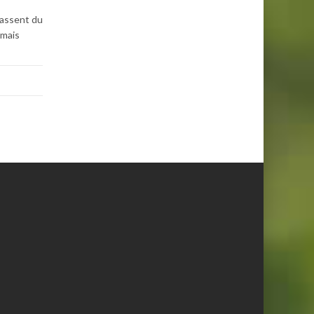
passent du
rmais