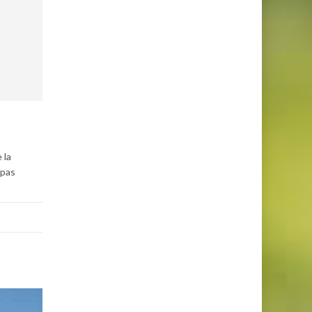
 la
 pas