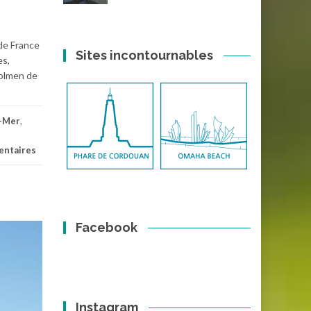
de France
Sites incontournables
es,
Dolmen de
r-Mer
,
ntaires
Facebook
Instagram