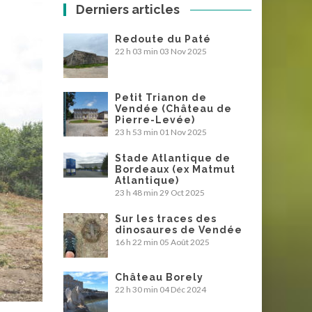
Derniers articles
Redoute du Paté
22 h 03 min
03 Nov 2025
Petit Trianon de
Vendée (Château de
Pierre-Levée)
23 h 53 min
01 Nov 2025
Stade Atlantique de
Bordeaux (ex Matmut
Atlantique)
23 h 48 min
29 Oct 2025
Sur les traces des
dinosaures de Vendée
16 h 22 min
05 Août 2025
Château Borely
22 h 30 min
04 Déc 2024