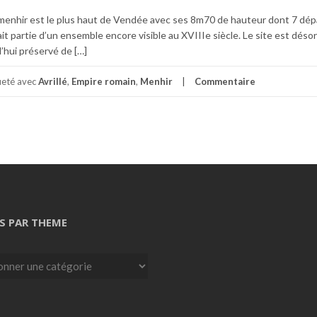
 ce menhir est le plus haut de Vendée avec ses 8m70 de hauteur dont 7 dé
 fait partie d’un ensemble encore visible au XVIIIe siècle. Le site est déso
’hui préservé de […]
ueté avec
Avrillé
,
Empire romain
,
Menhir
Commentaire
S PAR THEME