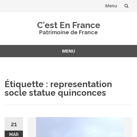
Menu
Aller
C'est En France
au
Patrimoine de France
contenu
MENU
Aller
au
contenu
Étiquette :
representation
socle statue quinconces
21
MAR