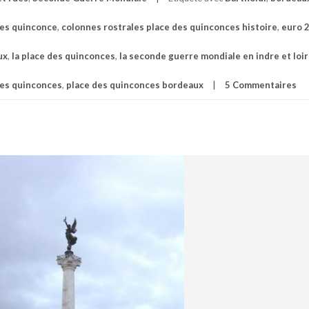
des quinconce
,
colonnes rostrales place des quinconces histoire
,
euro 
ux
,
la place des quinconces
,
la seconde guerre mondiale en indre et loi
des quinconces
,
place des quinconces bordeaux
5 Commentaires