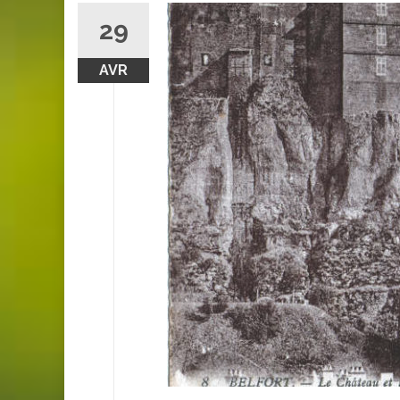
29
AVR