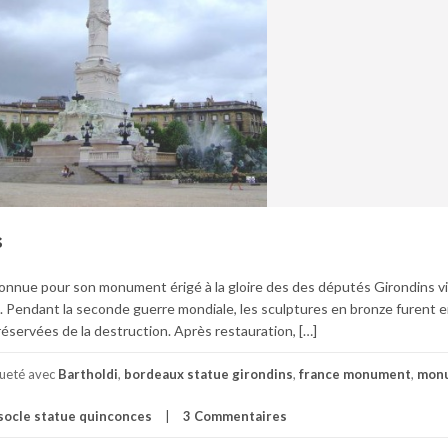
s
onnue pour son monument érigé à la gloire des des députés Girondins v
02. Pendant la seconde guerre mondiale, les sculptures en bronze furent 
réservées de la destruction. Après restauration, […]
queté avec
Bartholdi
,
bordeaux statue girondins
,
france monument
,
mon
socle statue quinconces
3 Commentaires