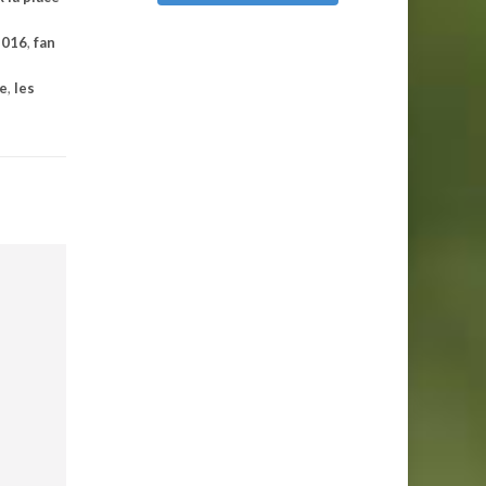
2016
,
fan
re
,
les