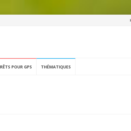
Al
a
co
ÉRÊTS POUR GPS
THÉMATIQUES