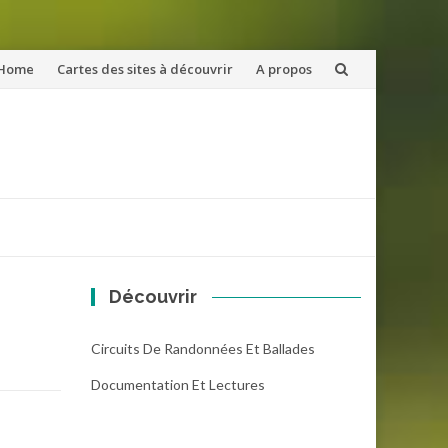
ler
Home
Cartes des sites à découvrir
A propos
u
ntenu
Découvrir
Circuits De Randonnées Et Ballades
Documentation Et Lectures