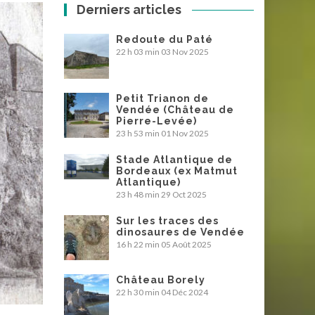
Derniers articles
Redoute du Paté
22 h 03 min
03 Nov 2025
Petit Trianon de
Vendée (Château de
Pierre-Levée)
23 h 53 min
01 Nov 2025
Stade Atlantique de
Bordeaux (ex Matmut
Atlantique)
23 h 48 min
29 Oct 2025
Sur les traces des
dinosaures de Vendée
16 h 22 min
05 Août 2025
Château Borely
22 h 30 min
04 Déc 2024