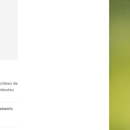
ictimes de
enlevées
uments