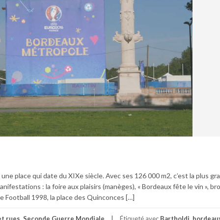
ne place qui date du XIXe siècle. Avec ses 126 000 m2, c’est la plus gr
nifestations : la foire aux plaisirs (manèges), « Bordeaux fête le vin », br
Football 1998, la place des Quinconces […]
et rues
,
Seconde Guerre Mondiale
Étiqueté avec
Bartholdi
,
bordeaux