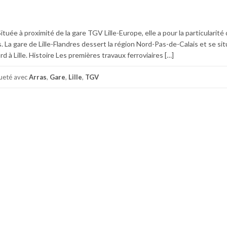
Située à proximité de la gare TGV Lille-Europe, elle a pour la particularité 
. La gare de Lille-Flandres dessert la région Nord-Pas-de-Calais et se si
d à Lille. Histoire Les premières travaux ferroviaires […]
queté avec
Arras
,
Gare
,
Lille
,
TGV