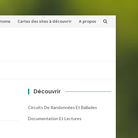
ler
Home
Cartes des sites à découvrir
A propos
u
ntenu
Découvrir
Circuits De Randonnées Et Ballades
Documentation Et Lectures