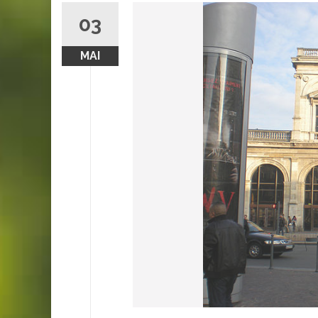
03
MAI