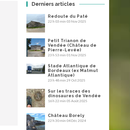
Derniers articles
Redoute du Paté
22 h 03 min
03 Nov 2025
Petit Trianon de
Vendée (Château de
Pierre-Levée)
23 h 53 min
01 Nov 2025
Stade Atlantique de
Bordeaux (ex Matmut
Atlantique)
23 h 48 min
29 Oct 2025
Sur les traces des
dinosaures de Vendée
16 h 22 min
05 Août 2025
Château Borely
22 h 30 min
04 Déc 2024