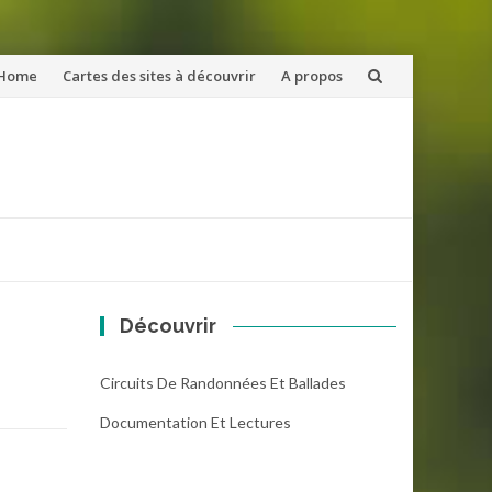
ler
Home
Cartes des sites à découvrir
A propos
u
ntenu
Découvrir
Circuits De Randonnées Et Ballades
Documentation Et Lectures