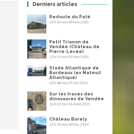
Derniers articles
Redoute du Paté
22 h 03 min
03 Nov 2025
Petit Trianon de
Vendée (Château de
Pierre-Levée)
23 h 53 min
01 Nov 2025
Stade Atlantique de
Bordeaux (ex Matmut
Atlantique)
23 h 48 min
29 Oct 2025
Sur les traces des
dinosaures de Vendée
16 h 22 min
05 Août 2025
Château Borely
22 h 30 min
04 Déc 2024