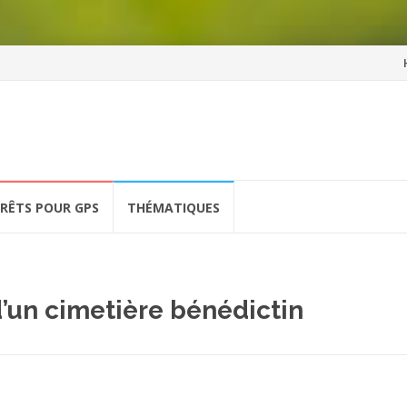
Al
a
co
ÉRÊTS POUR GPS
THÉMATIQUES
d’un cimetière bénédictin