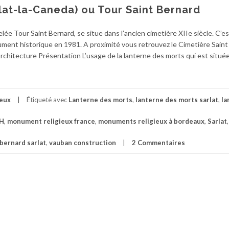
lat-la-Caneda) ou Tour Saint Bernard
elée Tour Saint Bernard, se situe dans l’ancien cimetière XIIe siècle. C’e
ument historique en 1981. A proximité vous retrouvez le Cimetière Saint
rchitecture Présentation L’usage de la lanterne des morts qui est située
eux
Étiqueté avec
Lanterne des morts
,
lanterne des morts sarlat
,
la
H
,
monument religieux france
,
monuments religieux à bordeaux
,
Sarlat
 bernard sarlat
,
vauban construction
2 Commentaires