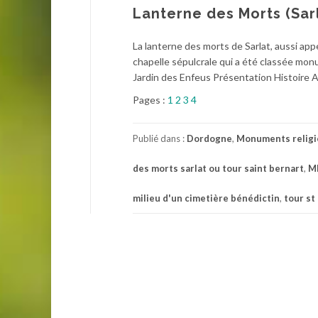
Lanterne des Morts (Sar
La lanterne des morts de Sarlat, aussi app
chapelle sépulcrale qui a été classée mon
Jardin des Enfeus Présentation Histoire A
Pages :
1
2
3
4
Publié dans :
Dordogne
,
Monuments religi
des morts sarlat ou tour saint bernart
,
M
milieu d'un cimetière bénédictin
,
tour st