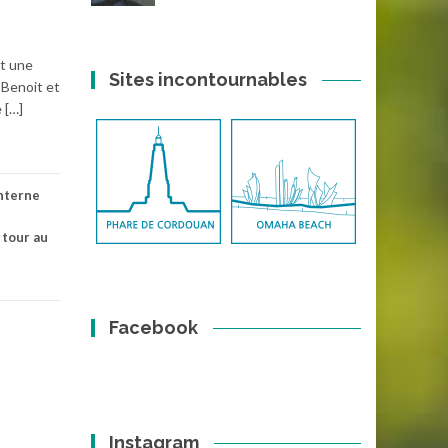
st une
Sites incontournables
 Benoit et
 […]
nterne
,
tour au
Facebook
Instagram