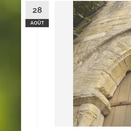
28
AOÛT