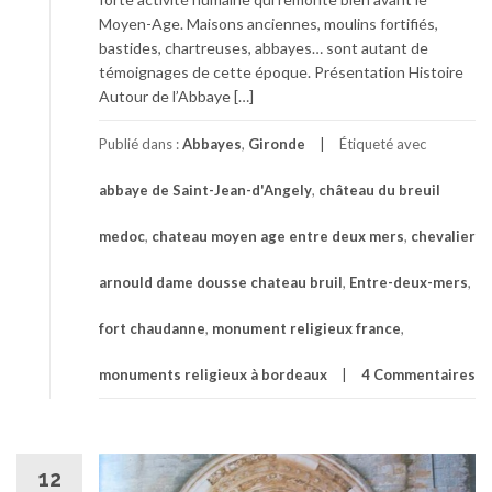
Moyen-Age. Maisons anciennes, moulins fortifiés,
bastides, chartreuses, abbayes… sont autant de
témoignages de cette époque. Présentation Histoire
Autour de l’Abbaye […]
Publié dans :
Abbayes
,
Gironde
Étiqueté avec
abbaye de Saint-Jean-d'Angely
,
château du breuil
medoc
,
chateau moyen age entre deux mers
,
chevalier
arnould dame dousse chateau bruil
,
Entre-deux-mers
,
fort chaudanne
,
monument religieux france
,
monuments religieux à bordeaux
4 Commentaires
12