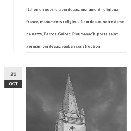
italien en guerre a bordeaux
,
monument religieux
france
,
monuments religieux à bordeaux
,
notre dame
de natzy
,
Perros-Guirec
,
Ploumanac’h
,
porte saint
germain bordeaux
,
vauban construction
21
OCT