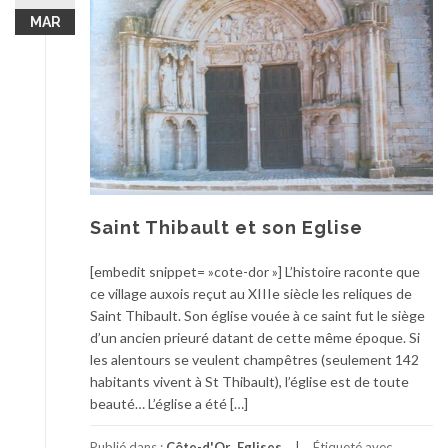
MAR
Saint Thibault et son Eglise
[embedit snippet= »cote-dor »] L’histoire raconte que
ce village auxois reçut au XIIIe siècle les reliques de
Saint Thibault. Son église vouée à ce saint fut le siège
d’un ancien prieuré datant de cette même époque. Si
les alentours se veulent champêtres (seulement 142
habitants vivent à St Thibault), l’église est de toute
beauté… L’église a été […]
Publié dans :
Côte-d'Or
,
Eglises
Étiqueté avec