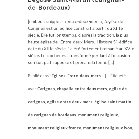
de-Bordeaux)
[embedit snippet= »entre-deux-mers »]L’église de
Carignan est un édifice construit à partir du XIIIe
siècle. Elle fut longtemps, d’après la tradition, la plus
haute église de l’Entre-deux-Mers. Histoire Si l’édifice
date du XIIIe siècle, il a été fortement remanié au XVIe
siècle. Le clocher est transformé perdant à l’occasion
son toit plat supposé et prenant la forme […]
Publié dans :
Eglises
,
Entre-deux-mers
Étiqueté
avec
Carignan
,
chapelle entre deux mers
,
eglise de
carignan
,
eglise entre deux mers
,
église saint martin
de carignan de bordeaux
,
monument religieux
,
monument religieux france
,
monument religieux lyon
,