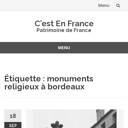
Menu
Aller
C'est En France
au
Patrimoine de France
contenu
MENU
Aller
au
contenu
Étiquette :
monuments
religieux à bordeaux
18
SEP