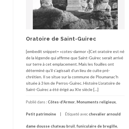
Oratoire de Saint-Guirec
[embedit snippet= »cotes-darmor »]Cet oratoire est né
de la légende qui affirme que Saint-Guirec serait arrivé
sur terre à cet emplacement. Mais les fouilles ont
déterminé qu’il s’agissait d’un lieu de culte pré-
chrétien. Il se situe sur la commune de Ploumanac’h
située à 3 km de Perros-Guirec. Histoire L’oratoire de
Saint-Guirec a été érigé au XIe siècle […]
Publié dans :
Côtes-d'Armor
,
Monuments religieux
,
Petit patrimoine
Étiqueté avec
chevalier arnould
dame dousse chateau bruil
,
funiculaire de bregille
,