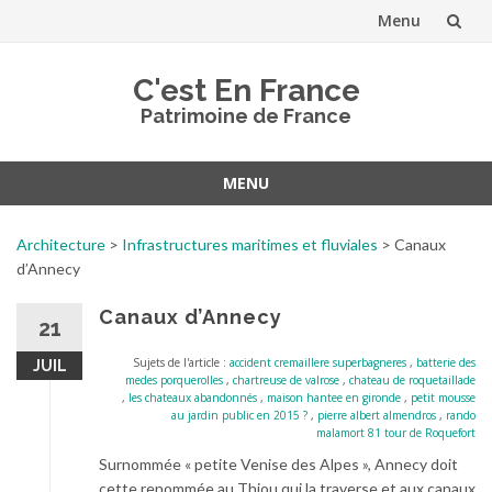
Menu
Aller
C'est En France
au
Patrimoine de France
contenu
MENU
Aller
au
Architecture
>
Infrastructures maritimes et fluviales
>
Canaux
contenu
d’Annecy
Canaux d’Annecy
21
Sujets de l'article :
accident cremaillere superbagneres
,
batterie des
JUIL
medes porquerolles
,
chartreuse de valrose
,
chateau de roquetaillade
,
les chateaux abandonnés
,
maison hantee en gironde
,
petit mousse
au jardin public en 2015 ?
,
pierre albert almendros
,
rando
malamort 81 tour de Roquefort
Surnommée « petite Venise des Alpes », Annecy doit
cette renommée au Thiou qui la traverse et aux canaux