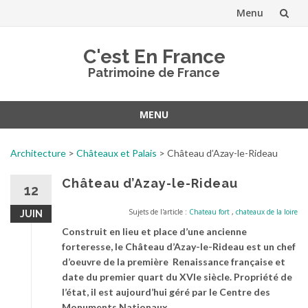
Menu
Aller
C'est En France
au
Patrimoine de France
contenu
MENU
Aller
au
Architecture
>
Châteaux et Palais
>
Château d’Azay-le-Rideau
contenu
Château d’Azay-le-Rideau
12
Sujets de l'article :
Chateau fort
,
chateaux de la loire
JUIN
Construit en lieu et place d’une ancienne
forteresse, le Château d’Azay-le-Rideau est un chef
d’oeuvre de la première Renaissance française et
date du premier quart du XVIe siècle. Propriété de
l’état, il est aujourd’hui géré par le Centre des
Monuments Nationaux.