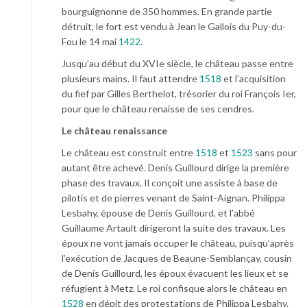
bourguignonne de 350 hommes. En grande partie
détruit, le fort est vendu à Jean le Gallois du Puy-du-
Fou le 14 mai
1422
.
Jusqu’au début du XVIe siècle, le château passe entre
plusieurs mains. Il faut attendre
1518
et l’acquisition
du fief par Gilles Berthelot, trésorier du roi François Ier,
pour que le château renaisse de ses cendres.
Le château renaissance
Le château est construit entre
1518
et
1523
sans pour
autant être achevé. Denis Guillourd dirige la première
phase des travaux. Il conçoit une assiste à base de
pilotis et de pierres venant de Saint-Aignan. Philippa
Lesbahy, épouse de Denis Guillourd, et l’abbé
Guillaume Artault dirigeront la suite des travaux. Les
époux ne vont jamais occuper le château, puisqu’après
l’exécution de Jacques de Beaune-Semblançay, cousin
de Denis Guillourd, les époux évacuent les lieux et se
réfugient à Metz. Le roi confisque alors le château en
1528
en dépit des protestations de Philippa Lesbahy.