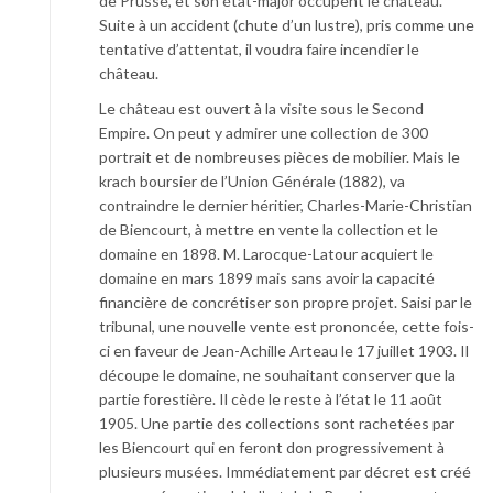
de Prusse, et son état-major occupent le château.
Suite à un accident (chute d’un lustre), pris comme une
tentative d’attentat, il voudra faire incendier le
château.
Le château est ouvert à la visite sous le Second
Empire. On peut y admirer une collection de 300
portrait et de nombreuses pièces de mobilier. Mais le
krach boursier de l’Union Générale (1882), va
contraindre le dernier héritier, Charles-Marie-Christian
de Biencourt, à mettre en vente la collection et le
domaine en 1898. M. Larocque-Latour acquiert le
domaine en mars 1899 mais sans avoir la capacité
financière de concrétiser son propre projet. Saisi par le
tribunal, une nouvelle vente est prononcée, cette fois-
ci en faveur de Jean-Achille Arteau le 17 juillet 1903. Il
découpe le domaine, ne souhaitant conserver que la
partie forestière. Il cède le reste à l’état le 11 août
1905. Une partie des collections sont rachetées par
les Biencourt qui en feront don progressivement à
plusieurs musées. Immédiatement par décret est créé