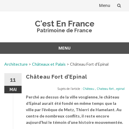
Menu
Aller
C'est En France
au
Patrimoine de France
contenu
MENU
Aller
au
Architecture
>
Châteaux et Palais
>
Château Fort d’Epinal
contenu
Château Fort d’Epinal
11
Sujets de l'article :
Château
,
Chateau fort
,
epinal
MAI
Perché au dessus de la ville vosgienne, le château
d’Epinal aurait été fondé en même temps que la
ville par l’évêque de Metz, Thierri de Hamelant. Au
centre de nombreux conflits, il reste encore
aujourd’hui le témoin d’une histoire mouvementée.