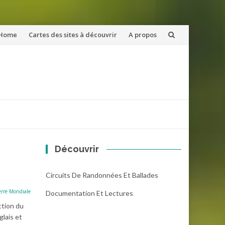
ler
Home
Cartes des sites à découvrir
A propos
u
ntenu
Découvrir
Circuits De Randonnées Et Ballades
rre Mondiale
Documentation Et Lectures
ction du
glais et