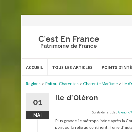
C'est En France
Patrimoine de France
Aller
ACCUEIL
TOUS LES ARTICLES
POINTS D’INT
au
contenu
Regions
>
Poitou-Charentes
>
Charente Maritime
>
Ile d
Ile d’Oléron
01
Sujets de l'article :
Aliénor d'
MAI
Plus grande île métropolitaine après la Co
pont qui la relie au continent. Terre d’hi