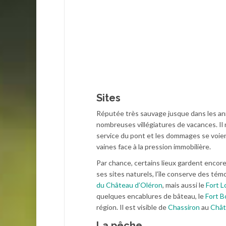
Sites
Réputée très sauvage jusque dans les anné
nombreuses villégiatures de vacances. Il n
service du pont et les dommages se voient
vaines face à la pression immobilière.
Par chance, certains lieux gardent encor
ses sites naturels, l’île conserve des té
du Château d’Oléron
, mais aussi le
Fort L
quelques encablures de bâteau, le
Fort B
région. Il est visible de
Chassiron
au
Chât
La pêche