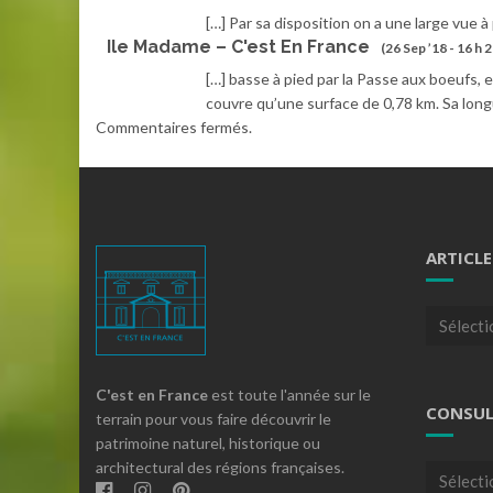
[…] Par sa disposition on a une large vue à 
Ile Madame – C'est En France
(26 Sep ’18 - 16 h 
[…] basse à pied par la Passe aux boeufs, 
couvre qu’une surface de 0,78 km. Sa lon
Commentaires fermés.
ARTICLE
Articles
par
theme
C'est en France
est toute l'année sur le
CONSUL
terrain pour vous faire découvrir le
patrimoine naturel, historique ou
architectural des régions françaises.
Consulte