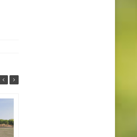
Fort et Batterie de
17
03
Saint-Marc (La
NOV
Rochelle)
OCT
Dans la grande histoire des