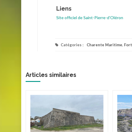
Liens
Site officiel de Saint-Pierre-d’Oléron
Catégories :
Charente Maritime
,
Fort
Articles similaires
erie
rins
ent de
e la