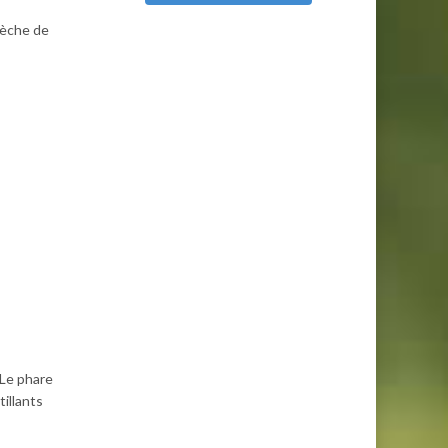
pèche de
 Le phare
illants