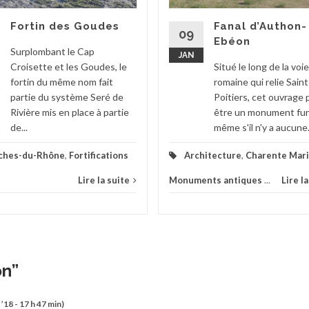
Fortin des Goudes
Fanal d’Authon-
09
Ebéon
Surplombant le Cap
JAN
Croisette et les Goudes, le
Situé le long de la voie
fortin du même nom fait
romaine qui relie Saint
partie du système Seré de
Poitiers, cet ouvrage 
Rivière mis en place à partie
être un monument fun
de...
même s'il n'y a aucune.
ches-du-Rhône
,
Fortifications
Architecture
,
Charente Mar
Lire la suite
Monuments antiques
...
Lire l
on
”
 ’18 - 17 h 47 min)