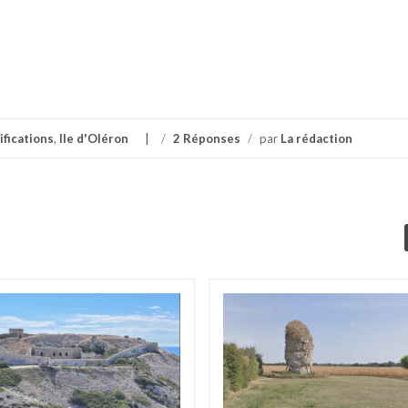
ifications
,
Ile d'Oléron
/
2 Réponses
/
par
La rédaction