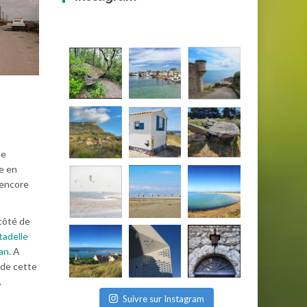
de
se en
 encore
 côté de
tadelle
an
. A
 de cette
.
Suivre sur Instagram