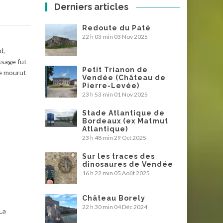
Derniers articles
Redoute du Paté
22 h 03 min
03 Nov 2025
d,
ssage fut
Petit Trianon de
le mourut
Vendée (Château de
Pierre-Levée)
23 h 53 min
01 Nov 2025
Stade Atlantique de
Bordeaux (ex Matmut
Atlantique)
23 h 48 min
29 Oct 2025
Sur les traces des
dinosaures de Vendée
16 h 22 min
05 Août 2025
Château Borely
22 h 30 min
04 Déc 2024
La