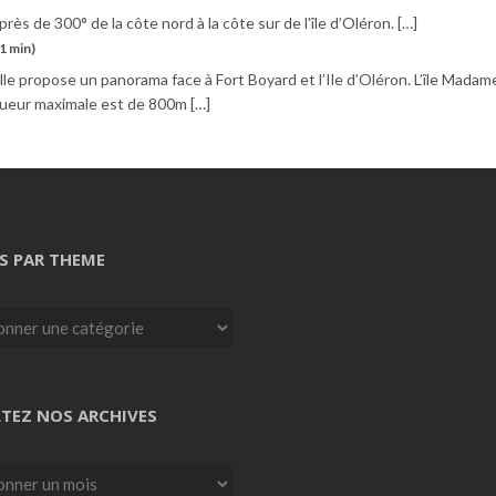
près de 300° de la côte nord à la côte sur de l’île d’Oléron. […]
21 min)
elle propose un panorama face à Fort Boyard et l’Ile d’Oléron. L’île Madam
gueur maximale est de 800m […]
S PAR THEME
TEZ NOS ARCHIVES
z