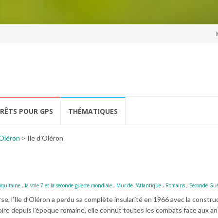
Al
a
co
ÉRÊTS POUR GPS
THÉMATIQUES
'Oléron
>
Ile d’Oléron
Aquitaine
,
la voie 7 et la seconde guerre mondiale
,
Mur de l'Atlantique
,
Romains
,
Seconde Gue
rse, l’Ile d’Oléron a perdu sa complète insularité en 1966 avec la constru
stoire depuis l’époque romaine, elle connut toutes les combats face aux an