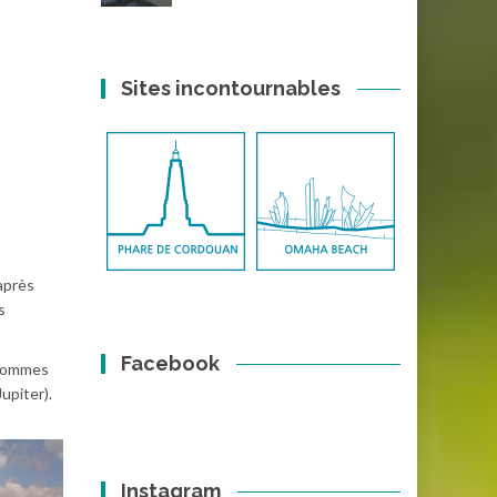
Sites incontournables
 après
s
Facebook
 hommes
upiter).
Instagram