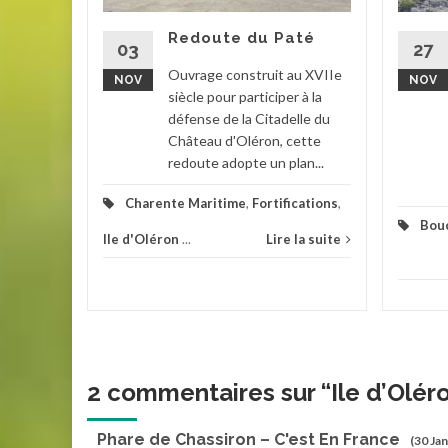
 batterie
ment
Redoute du Paté
e...
03
27
Ouvrage construit au XVIIe
NOV
NOV
s
,
Ile
siècle pour participer à la
défense de la Citadelle du
la suite
Château d'Oléron, cette
redoute adopte un plan...
Charente Maritime
,
Fortifications
,
Bou
Ile d'Oléron
...
Lire la suite
2 commentaires sur “
Ile d’Olér
Phare de Chassiron – C'est En France
(30 Jan