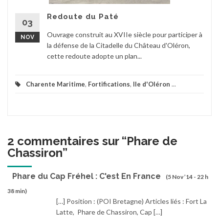
Redoute du Paté
03
Ouvrage construit au XVIIe siècle pour participer à
NOV
la défense de la Citadelle du Château d'Oléron,
cette redoute adopte un plan...
Charente Maritime
,
Fortifications
,
Ile d'Oléron
...
2 commentaires sur “
Phare de
Chassiron
”
Phare du Cap Fréhel : C'est En France
(5 Nov ’14 - 22 h
38 min)
[…] Position : (POI Bretagne) Articles liés : Fort La
Latte, Phare de Chassiron, Cap […]