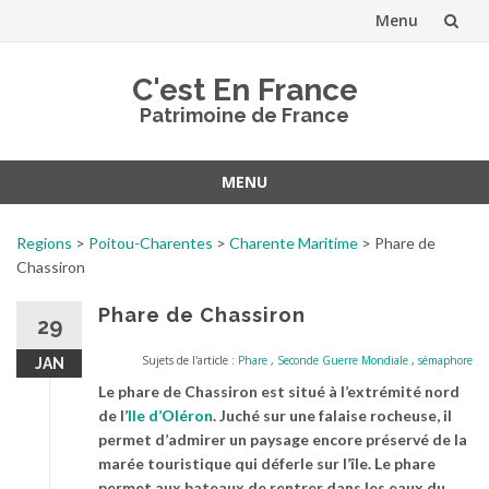
Menu
Aller
C'est En France
au
Patrimoine de France
contenu
MENU
Aller
au
Regions
>
Poitou-Charentes
>
Charente Maritime
>
Phare de
contenu
Chassiron
Phare de Chassiron
29
Sujets de l'article :
Phare
,
Seconde Guerre Mondiale
,
sémaphore
JAN
Le phare de Chassiron est situé à l’extrémité nord
de l’
Ile d’Oléron
. Juché sur une falaise rocheuse, il
permet d’admirer un paysage encore préservé de la
marée touristique qui déferle sur l’île. Le phare
permet aux bateaux de rentrer dans les eaux du