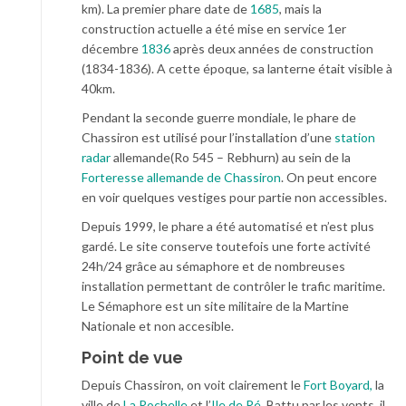
km). La premier phare date de
1685
, mais la
construction actuelle a été mise en service 1er
décembre
1836
après deux années de construction
(1834-1836). A cette époque, sa lanterne était visible à
40km.
Pendant la seconde guerre mondiale, le phare de
Chassiron est utilisé pour l’installation d’une
station
radar
allemande(Ro 545 – Rebhurn) au sein de la
Forteresse allemande de Chassiron
. On peut encore
en voir quelques vestiges pour partie non accessibles.
Depuis 1999, le phare a été automatisé et n’est plus
gardé. Le site conserve toutefois une forte activité
24h/24 grâce au sémaphore et de nombreuses
installation permettant de contrôler le trafic maritime.
Le Sémaphore est un site militaire de la Martine
Nationale et non accesible.
Point de vue
Depuis Chassiron, on voit clairement le
Fort Boyard,
la
ville de
La Rochelle
et l’
Ile de Ré
. Battu par les vents, il