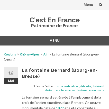
Menu
Aller
C'est En France
au
Patrimoine de France
contenu
MENU
Aller
au
Regions
>
Rhône-Alpes
>
Ain
>
La fontaine Bernard (Bourg-en-
contenu
Bresse)
La fontaine Bernard (Bourg-en-
12
Bresse)
MAI
Sujets de l'article :
chartreuse de valrose
,
dabbadie
,
histoire du
chateau de la batie vienne
,
lanterne des morts sarlat
La fontaine Bernard est érigée à l’emplacement de la
croix de l’ancien cimetière, place Bernard. Ce oeuvre
monumentale date de
1879
et a été construite au