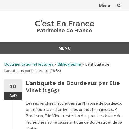
Menu
Aller
C'est En France
au
Patrimoine de France
contenu
MENU
Aller
au
Documentation et lectures
>
Bibliographie
>
L’antiquité de
contenu
Bourdeaus par Elie Vinet (1565)
L’antiquité de Bourdeaus par Elie
10
Vinet (1565)
AVR
Les recherches historiques sur l’histoire de Bordeaux
ont débuté avec l’arrivée des grands humanistes. A
Bordeaux, Elie Vinet reste l’un des premiers à faire des
recherches sur le passé antique de Bordeaux et de sa
région.