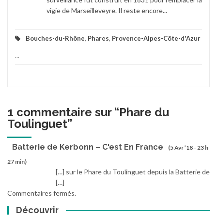
vigie de Marseilleveyre. Il reste encore...
Bouches-du-Rhône
,
Phares
,
Provence-Alpes-Côte-d'Azur
...
1 commentaire sur “
Phare du
Toulinguet
”
Batterie de Kerbonn – C'est En France
(5 Avr ’18 - 23 h
27 min)
[…] sur le Phare du Toulinguet depuis la Batterie de
[…]
Commentaires fermés.
Découvrir