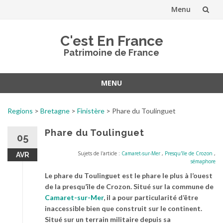
Menu
Aller
C'est En France
au
Patrimoine de France
contenu
MENU
Aller
au
Regions
>
Bretagne
>
Finistère
>
Phare du Toulinguet
contenu
Phare du Toulinguet
05
Sujets de l'article :
Camaret-sur-Mer
,
Presqu'île de Crozon
,
AVR
sémaphore
Le phare du Toulinguet est le phare le plus à l’ouest
de la presqu’île de Crozon. Situé sur la commune de
Camaret-sur-Mer
, il a pour particularité d’être
inaccessible bien que construit sur le continent.
Situé sur un terrain militaire depuis sa