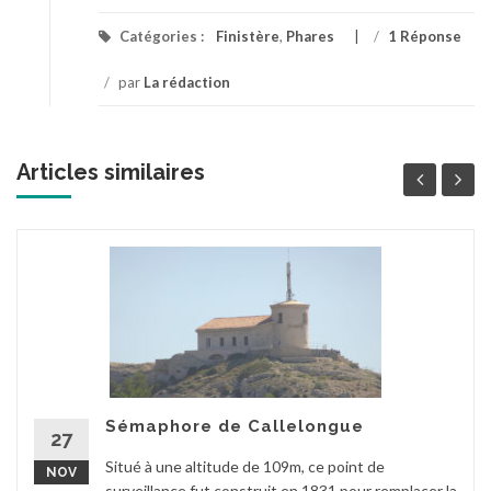
Catégories :
Finistère
,
Phares
/
1 Réponse
/
par
La rédaction
Articles similaires
Sémaphore de Callelongue
27
Situé à une altitude de 109m, ce point de
NOV
surveillance fut construit en 1831 pour remplacer la