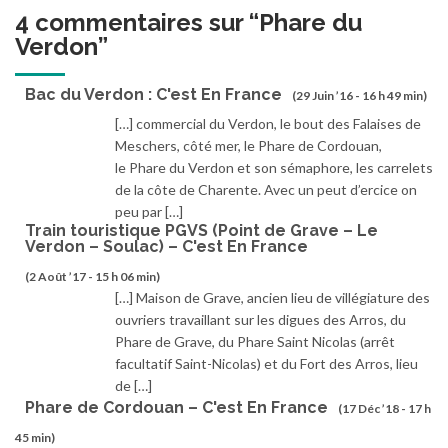
4 commentaires sur “
Phare du
Verdon
”
Bac du Verdon : C'est En France
(29 Juin ’16 - 16 h 49 min)
[…] commercial du Verdon, le bout des Falaises de
Meschers, côté mer, le Phare de Cordouan,
le Phare du Verdon et son sémaphore, les carrelets
de la côte de Charente. Avec un peut d’ercice on
peu par […]
Train touristique PGVS (Point de Grave – Le
Verdon – Soulac) – C'est En France
(2 Août ’17 - 15 h 06 min)
[…] Maison de Grave, ancien lieu de villégiature des
ouvriers travaillant sur les digues des Arros, du
Phare de Grave, du Phare Saint Nicolas (arrêt
facultatif Saint-Nicolas) et du Fort des Arros, lieu
de […]
Phare de Cordouan – C'est En France
(17 Déc ’18 - 17 h
45 min)