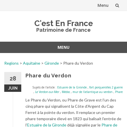
Menu
Aller
C'est En France
au
Patrimoine de France
contenu
MENU
Aller
au
Regions
>
Aquitaine
>
Gironde
>
Phare du Verdon
contenu
Phare du Verdon
28
Sujets de l'article :
Estuaire de la Gironde
,
fort porquerolles 2 guerre
JUIN
,
Le Verdon-sur-Mer
,
Médoc
,
mur de l'atlantique au verdon
,
Phare
Le Phare du Verdon, ou Phare de Grave est l’un des
cinq phare qui signalisent la Côte d’Argent du Cap
Ferret à la pointe du verdon. Il remplace un premier
phare temporaire élevé en 1823 qui balisait l’entrée de
l’
Estuaire de la Gironde
déjà signalée par le
Phare de