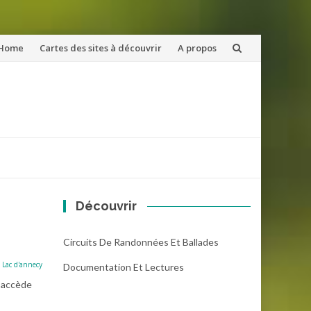
ler
Home
Cartes des sites à découvrir
A propos
u
ntenu
Découvrir
Circuits De Randonnées Et Ballades
:
Lac d'annecy
Documentation Et Lectures
y accède