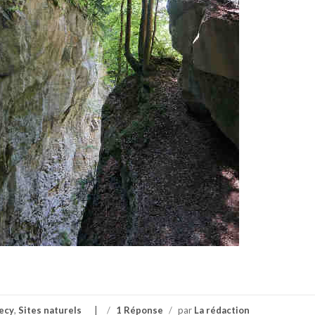
ecy
,
Sites naturels
/
1 Réponse
/
par
La rédaction