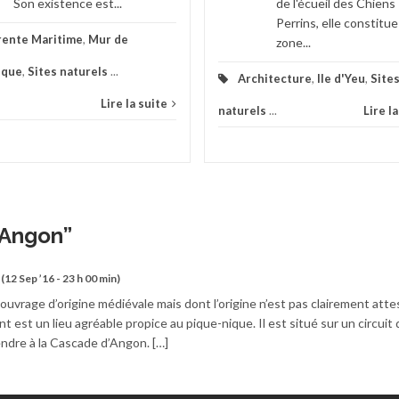
Son existence est...
de l'écueil des Chiens
Perrins, elle constitu
rente Maritime
,
Mur de
zone...
ique
,
Sites naturels
...
Architecture
,
Ile d'Yeu
,
Site
Lire la suite
naturels
...
Lire l
’Angon
”
(12 Sep ’16 - 23 h 00 min)
uvrage d’origine médiévale mais dont l’origine n’est pas clairement attes
t est un lieu agréable propice au pique-nique. Il est situé sur un circuit 
dre à la Cascade d’Angon. […]