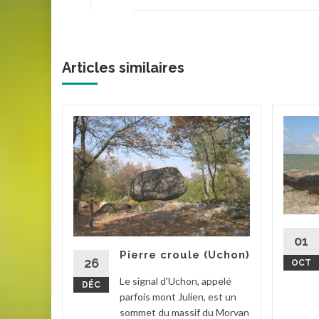
Articles similaires
rix
ude, le
re un
 le Puy
 les
. Il...
01
ls
Pierre croule (Uchon)
26
OCT
la suite
Le signal d'Uchon, appelé
DÉC
parfois mont Julien, est un
sommet du massif du Morvan