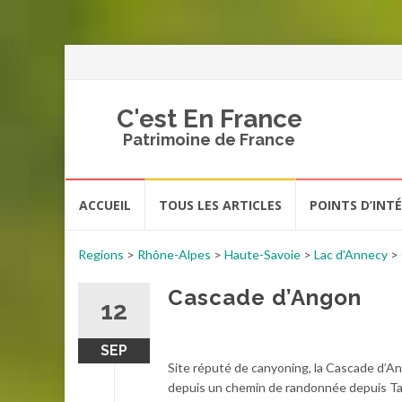
C'est En France
Patrimoine de France
Aller
ACCUEIL
TOUS LES ARTICLES
POINTS D’INT
au
contenu
Regions
>
Rhône-Alpes
>
Haute-Savoie
>
Lac d'Annecy
>
Cascade d’Angon
12
SEP
Site réputé de canyoning, la Cascade d’A
depuis un chemin de randonnée depuis Ta