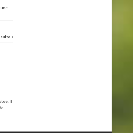
e une
s
a suite
tée. Il
de