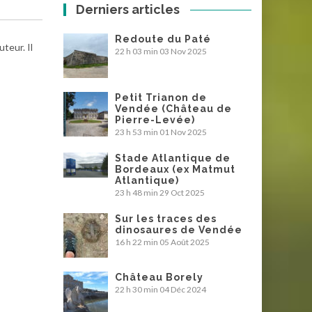
Derniers articles
Redoute du Paté
teur. Il
22 h 03 min
03 Nov 2025
Petit Trianon de
Vendée (Château de
Pierre-Levée)
23 h 53 min
01 Nov 2025
Stade Atlantique de
Bordeaux (ex Matmut
Atlantique)
23 h 48 min
29 Oct 2025
Sur les traces des
dinosaures de Vendée
16 h 22 min
05 Août 2025
Château Borely
22 h 30 min
04 Déc 2024