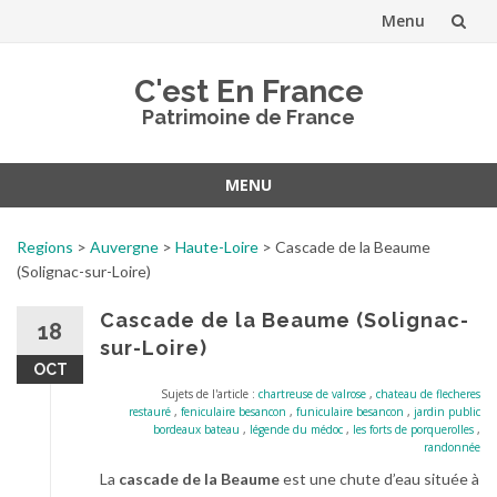
Menu
Aller
C'est En France
au
Patrimoine de France
contenu
MENU
Aller
au
Regions
>
Auvergne
>
Haute-Loire
>
Cascade de la Beaume
contenu
(Solignac-sur-Loire)
Cascade de la Beaume (Solignac-
18
sur-Loire)
OCT
Sujets de l'article :
chartreuse de valrose
,
chateau de flecheres
restauré
,
feniculaire besancon
,
funiculaire besancon
,
jardin public
bordeaux bateau
,
légende du médoc
,
les forts de porquerolles
,
randonnée
La
cascade de la Beaume
est une chute d’eau située à