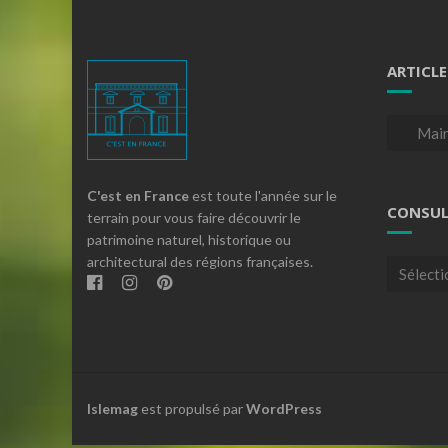
ARTICLE
Articles
par
theme
C'est en France
est toute l'année sur le
CONSUL
terrain pour vous faire découvrir le
patrimoine naturel, historique ou
architectural des régions françaises.
Consulte
nos
archives
Islemag
est propulsé par
WordPress