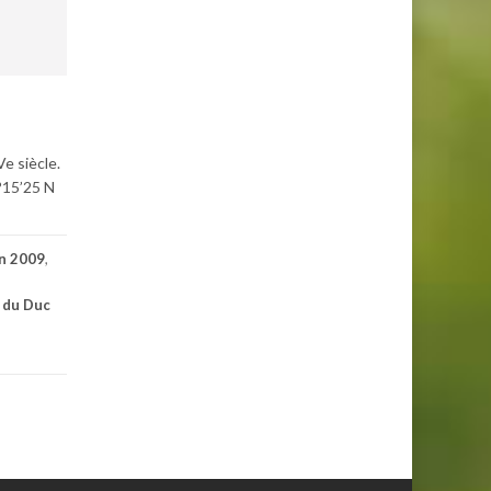
e siècle.
7°15’25 N
n 2009
,
 du Duc