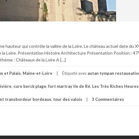
 hauteur qui contrôle la vallée de la Loire. Le château actuel date du XV
e la Loire. Présentation Histoire Architecture Présentation Position : 4
thème : Châteaux de la Loire A […]
x et Palais
,
Maine-et-Loire
Étiqueté avec
autan tympan restaueatio
ivière
,
cure berck plage
,
fort martray ile de Ré
,
Les Très Riches Heures
ont transbordeur bordeaux
,
tour des valois
3 Commentaires