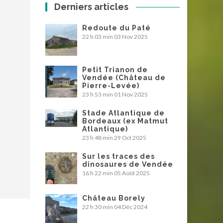
Derniers articles
Redoute du Paté
22 h 03 min
03 Nov 2025
Petit Trianon de
Vendée (Château de
Pierre-Levée)
23 h 53 min
01 Nov 2025
Stade Atlantique de
Bordeaux (ex Matmut
Atlantique)
23 h 48 min
29 Oct 2025
Sur les traces des
dinosaures de Vendée
16 h 22 min
05 Août 2025
Château Borely
22 h 30 min
04 Déc 2024