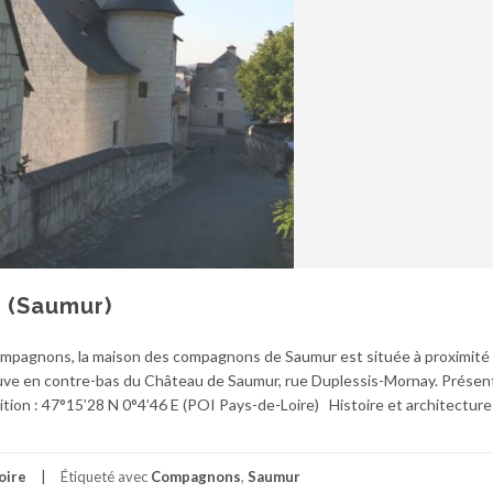
 (Saumur)
Compagnons, la maison des compagnons de Saumur est située à proximité 
trouve en contre-bas du Château de Saumur, rue Duplessis-Mornay. Présen
ition : 47°15’28 N 0°4’46 E (POI Pays-de-Loire) Histoire et architecture
oire
Étiqueté avec
Compagnons
,
Saumur