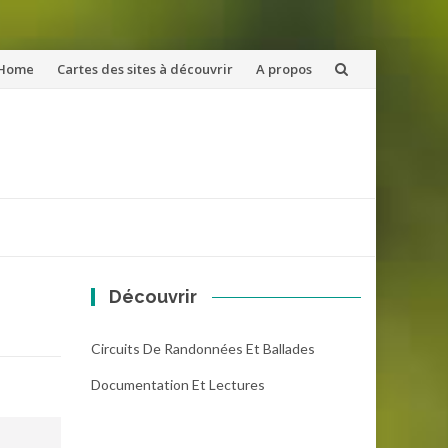
ler
Home
Cartes des sites à découvrir
A propos
u
ntenu
Découvrir
Circuits De Randonnées Et Ballades
Documentation Et Lectures