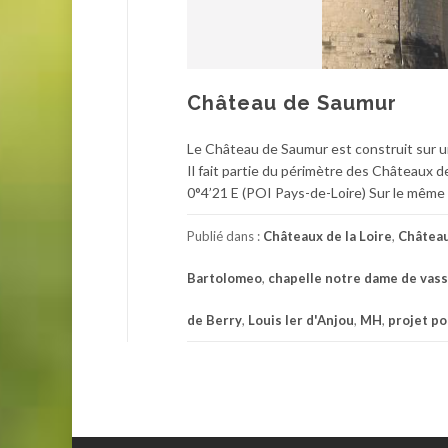
Château de Saumur
Le Château de Saumur est construit sur une
Il fait partie du périmètre des Châteaux d
0°4’21 E (POI Pays-de-Loire) Sur le même 
Publié dans :
Châteaux de la Loire
,
Château
Bartolomeo
,
chapelle notre dame de vass
de Berry
,
Louis Ier d'Anjou
,
MH
,
projet p