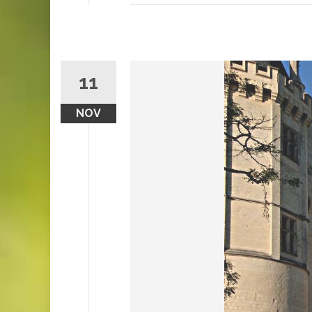
11
NOV