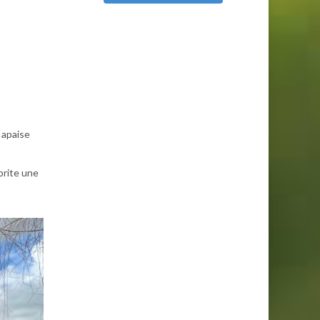
t apaise
brite une