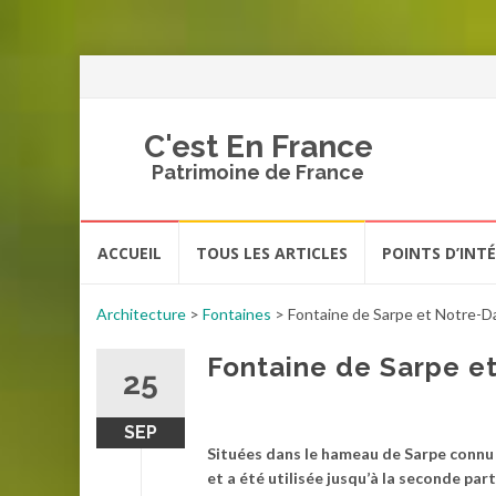
C'est En France
Patrimoine de France
Aller
ACCUEIL
TOUS LES ARTICLES
POINTS D’INT
au
contenu
Architecture
>
Fontaines
>
Fontaine de Sarpe et Notre-
Fontaine de Sarpe e
25
SEP
Situées dans le hameau de Sarpe connu p
et a été utilisée jusqu’à la seconde par