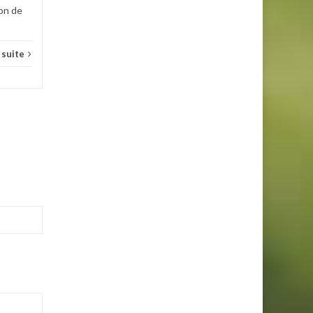
ion de
a suite