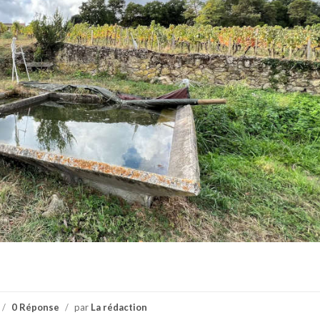
/
0 Réponse
/
par
La rédaction