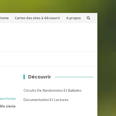
ler
Home
Cartes des sites à découvrir
A propos
u
ntenu
Découvrir
Circuits De Randonnées Et Ballades
Saint-Emilion
Documentation Et Lectures
IIe siècle