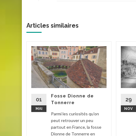
Articles similaires
ereau
de sa
ses de la
ronne
Fosse Dionne de
01
29
Tonnerre
MAI
NOV
la suite
Parmi les curiosités qu'on
peut retrouver un peu
partout en France, la fosse
Dionne de Tonnerre en