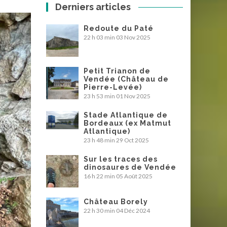
Derniers articles
Redoute du Paté
22 h 03 min
03 Nov 2025
Petit Trianon de
Vendée (Château de
Pierre-Levée)
23 h 53 min
01 Nov 2025
Stade Atlantique de
Bordeaux (ex Matmut
Atlantique)
23 h 48 min
29 Oct 2025
Sur les traces des
dinosaures de Vendée
16 h 22 min
05 Août 2025
Château Borely
22 h 30 min
04 Déc 2024