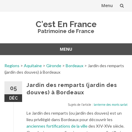
Menu
Aller
C'est En France
au
Patrimoine de France
contenu
MENU
Aller
au
Regions
>
Aquitaine
>
Gironde
>
Bordeaux
>
Jardin des remparts
contenu
(jardin des douves) à Bordeaux
Jardin des remparts (jardin des
05
douves) à Bordeaux
DÉC
Sujets de l'article :
lanterne des morts sarlat
Le Jardin des remparts (ou jardin des douves) est un
lieu privilégié dans Bordeaux pour découvrir les
anciennes fortifications de la ville
des XIV-XVe siècle.