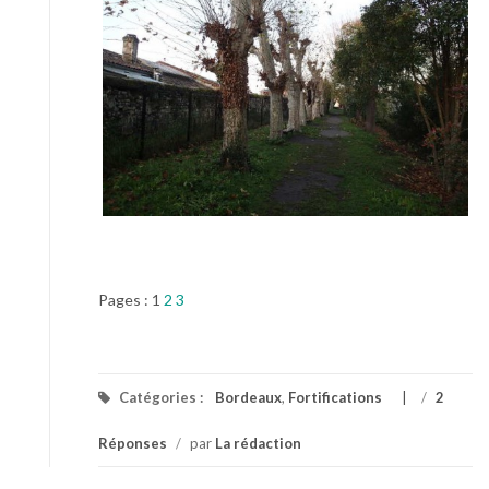
Pages :
1
2
3
Catégories :
Bordeaux
,
Fortifications
/
2
Réponses
/
par
La rédaction