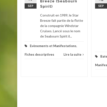
Breeze (Seabourn
eures du
SEP
Spirit)
SEP
e, le
Construit en 1989, le Star
Breeze fait partie de la flotte
ions
,
de la compagnie Windstar
Cruises. Lancé sous le nom
la suite
de Seabourn Spirit il...
Evènements et Manifestations
,
Fiches descriptives
Lire la suite
Bat
Manifes