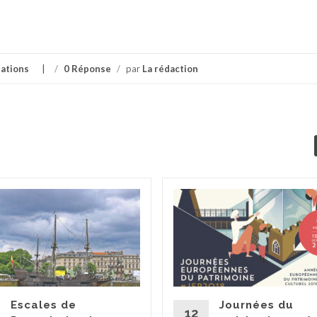
ations
/
0 Réponse
/
par
La rédaction
Escales de
Journées du
12