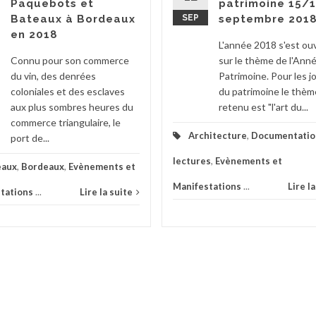
Paquebots et
patrimoine 15/
Bateaux à Bordeaux
SEP
septembre 201
en 2018
L'année 2018 s'est ou
Connu pour son commerce
sur le thème de l'Ann
du vin, des denrées
Patrimoine. Pour les 
coloniales et des esclaves
du patrimoine le thèm
aux plus sombres heures du
retenu est "l'art du...
commerce triangulaire, le
Architecture
,
Documentatio
port de...
lectures
,
Evènements et
eaux
,
Bordeaux
,
Evènements et
Manifestations
...
Lire l
tations
...
Lire la suite