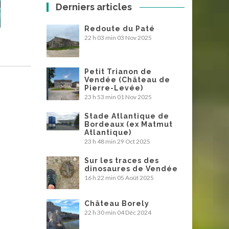
Derniers articles
Redoute du Paté
22 h 03 min
03 Nov 2025
Petit Trianon de
Vendée (Château de
Pierre-Levée)
23 h 53 min
01 Nov 2025
Stade Atlantique de
Bordeaux (ex Matmut
Atlantique)
23 h 48 min
29 Oct 2025
Sur les traces des
dinosaures de Vendée
16 h 22 min
05 Août 2025
Château Borely
22 h 30 min
04 Déc 2024