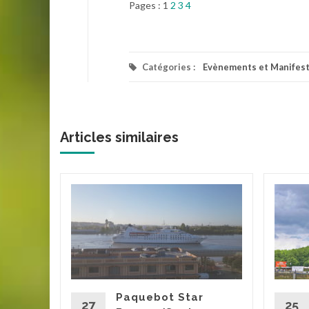
Pages :
1
2
3
4
Catégories :
Evènements et Manifest
Articles similaires
rdeaux
mmerce
Paquebot Star
claves
27
25