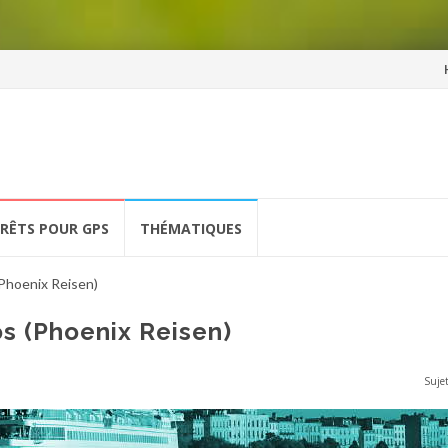
Al
a
co
ÉRÊTS POUR GPS
THÉMATIQUES
Phoenix Reisen)
s (Phoenix Reisen)
Sujet