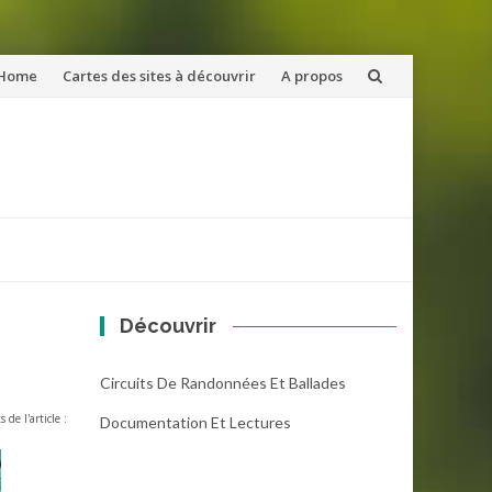
ler
Home
Cartes des sites à découvrir
A propos
u
ntenu
Découvrir
Circuits De Randonnées Et Ballades
s de l'article :
Documentation Et Lectures