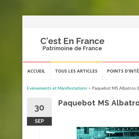
C'est En France
Patrimoine de France
Aller
ACCUEIL
TOUS LES ARTICLES
POINTS D’INT
au
contenu
Evènements et Manifestations
>
Paquebot MS Albatros (
Paquebot MS Albatro
30
SEP