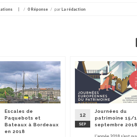
ations
/
0 Réponse
/
par
La rédaction
Escales de
Journées du
12
Paquebots et
patrimoine 15/
Bateaux à Bordeaux
SEP
septembre 201
en 2018
L'année 2018 s'est ou