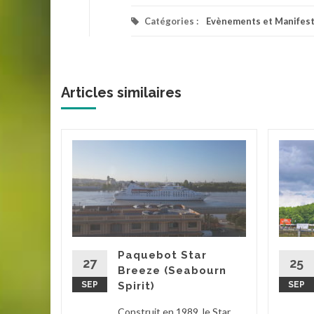
Catégories :
Evènements et Manifest
Articles similaires
rdeaux
mmerce
Paquebot Star
claves
27
25
Breeze (Seabourn
eures du
SEP
Spirit)
SEP
e, le
Construit en 1989, le Star