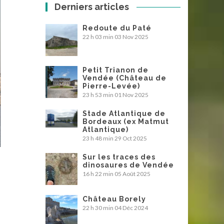
Derniers articles
Redoute du Paté
22 h 03 min
03 Nov 2025
Petit Trianon de
Vendée (Château de
Pierre-Levée)
23 h 53 min
01 Nov 2025
Stade Atlantique de
Bordeaux (ex Matmut
Atlantique)
23 h 48 min
29 Oct 2025
Sur les traces des
dinosaures de Vendée
16 h 22 min
05 Août 2025
Château Borely
22 h 30 min
04 Déc 2024