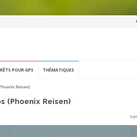
Al
a
co
ÉRÊTS POUR GPS
THÉMATIQUES
Phoenix Reisen)
s (Phoenix Reisen)
Sujet