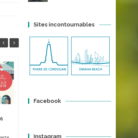
Sites incontournables
Paquebot Silver
10
24
Cloud (Silversea)
MAI
OCT
Le Silver CLoud est un
bâteau de Croisière de Taille
Facebook
raisonnable qui est le premier
de la compagnie Silversea.
Construit en 1994, il fait...
16
8
Evènements et Manifestations
Instagram
verte