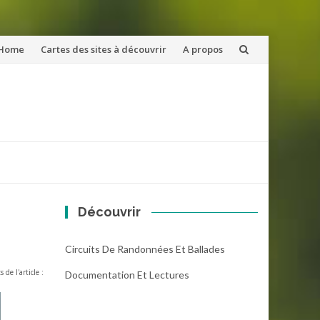
ler
Home
Cartes des sites à découvrir
A propos
u
ntenu
Découvrir
Circuits De Randonnées Et Ballades
s de l'article :
Documentation Et Lectures