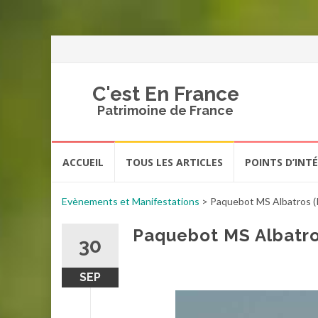
C'est En France
Patrimoine de France
Aller
ACCUEIL
TOUS LES ARTICLES
POINTS D’INT
au
contenu
Evènements et Manifestations
>
Paquebot MS Albatros (
Paquebot MS Albatro
30
SEP