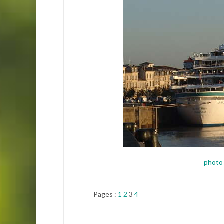
photo
Pages :
1
2
3
4