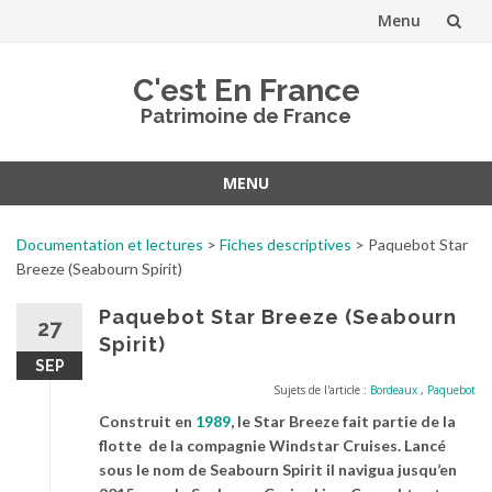
Menu
Aller
C'est En France
au
Patrimoine de France
contenu
MENU
Aller
au
Documentation et lectures
>
Fiches descriptives
>
Paquebot Star
contenu
Breeze (Seabourn Spirit)
Paquebot Star Breeze (Seabourn
27
Spirit)
SEP
Sujets de l'article :
Bordeaux
,
Paquebot
Construit en
1989
, le Star Breeze fait partie de la
flotte de la compagnie Windstar Cruises. Lancé
sous le nom de Seabourn Spirit il navigua jusqu’en