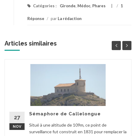
Catégories :
Gironde
,
Médoc
,
Phares
/
1
Réponse
/
par
La rédaction
Articles similaires
Sémaphore de Callelongue
27
Situé à une altitude de 109m, ce point de
NOV
surveillance fut construit en 1831 pour remplacer la