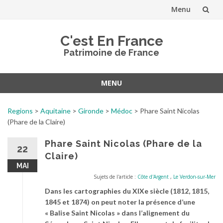
Menu
Aller
C'est En France
au
Patrimoine de France
contenu
MENU
Aller
au
Regions
>
Aquitaine
>
Gironde
>
Médoc
>
Phare Saint Nicolas
contenu
(Phare de la Claire)
Phare Saint Nicolas (Phare de la
22
Claire)
MAI
Sujets de l'article :
Côte d'Argent
,
Le Verdon-sur-Mer
Dans les cartographies du XIXe siècle (1812, 1815,
1845 et 1874) on peut noter la présence d’une
« Balise Saint Nicolas » dans l’alignement du