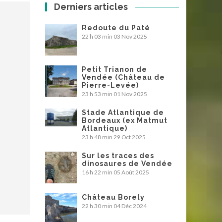
Derniers articles
Redoute du Paté
22 h 03 min
03 Nov 2025
Petit Trianon de
Vendée (Château de
Pierre-Levée)
23 h 53 min
01 Nov 2025
Stade Atlantique de
Bordeaux (ex Matmut
Atlantique)
23 h 48 min
29 Oct 2025
Sur les traces des
dinosaures de Vendée
16 h 22 min
05 Août 2025
Château Borely
22 h 30 min
04 Déc 2024