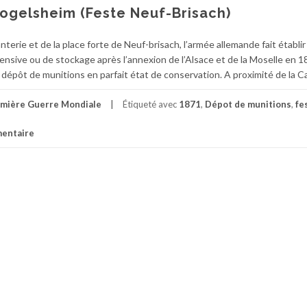
ogelsheim (Feste Neuf-Brisach)
erie et de la place forte de Neuf-brisach, l’armée allemande fait établir
nsive ou de stockage après l’annexion de l’Alsace et de la Moselle en 
épôt de munitions en parfait état de conservation. A proximité de la C
mière Guerre Mondiale
Étiqueté avec
1871
,
Dépot de munitions
,
fe
mentaire