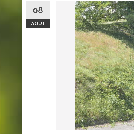
08
AOÛT