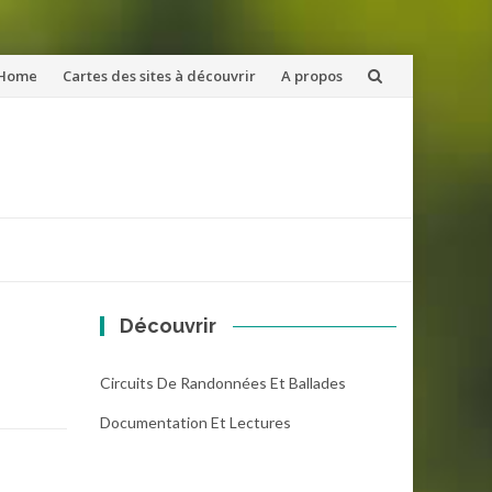
ler
Home
Cartes des sites à découvrir
A propos
u
ntenu
Découvrir
Circuits De Randonnées Et Ballades
Documentation Et Lectures