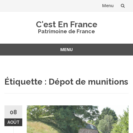
Menu
Aller
C'est En France
au
Patrimoine de France
contenu
MENU
Aller
au
contenu
Étiquette :
Dépot de munitions
08
AOÛT