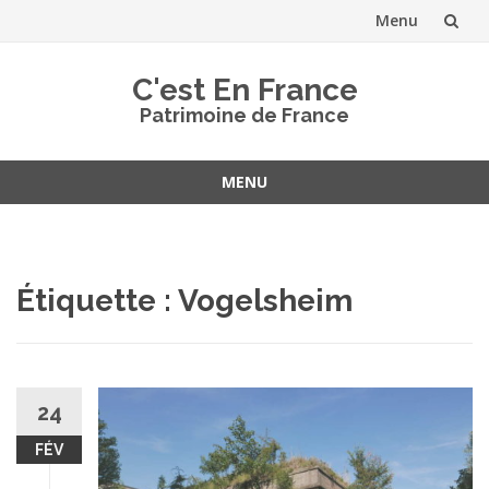
Menu
Aller
C'est En France
au
Patrimoine de France
contenu
MENU
Aller
au
contenu
Étiquette :
Vogelsheim
24
FÉV