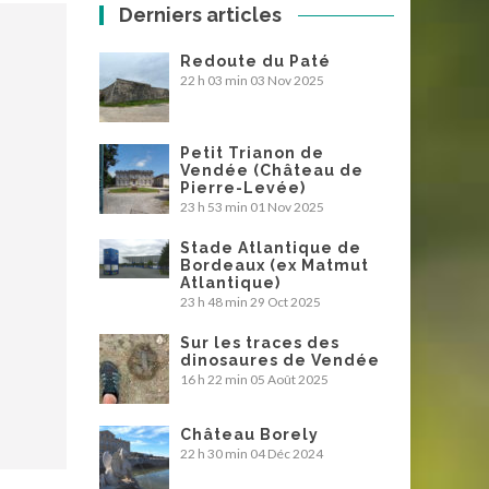
Derniers articles
Redoute du Paté
22 h 03 min
03 Nov 2025
Petit Trianon de
Vendée (Château de
Pierre-Levée)
23 h 53 min
01 Nov 2025
Stade Atlantique de
Bordeaux (ex Matmut
Atlantique)
23 h 48 min
29 Oct 2025
Sur les traces des
dinosaures de Vendée
16 h 22 min
05 Août 2025
Château Borely
22 h 30 min
04 Déc 2024