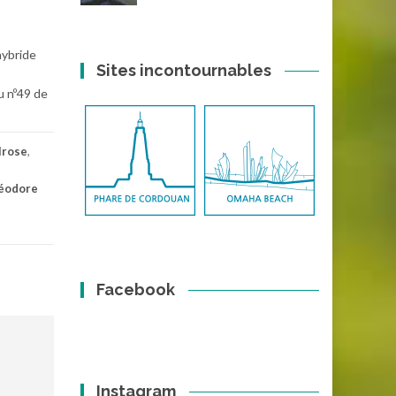
hybride
Sites incontournables
u nº49 de
lrose
,
éodore
Facebook
Instagram