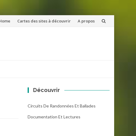
ler
Home
Cartes des sites à découvrir
A propos
u
ntenu
Découvrir
Circuits De Randonnées Et Ballades
Documentation Et Lectures