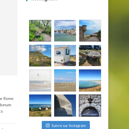
 de Rome
todunum
ts
Suivre sur Instagram