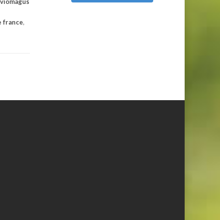
oviomagus
 france
,