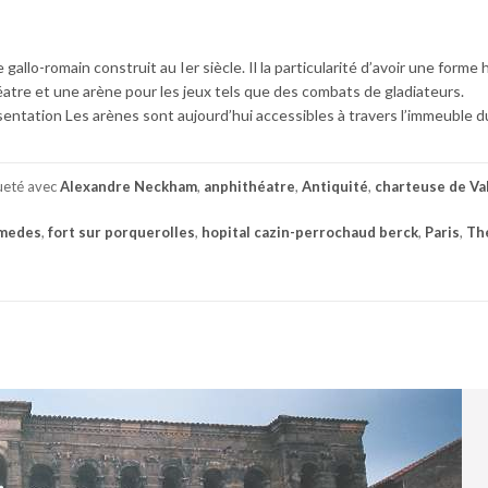
llo-romain construit au Ier siècle. Il la particularité d’avoir une forme 
éatre et une arène pour les jeux tels que des combats de gladiateurs.
ntation Les arènes sont aujourd’hui accessibles à travers l’immeuble d
ueté avec
Alexandre Neckham
,
anphithéatre
,
Antiquité
,
charteuse de Va
 medes
,
fort sur porquerolles
,
hopital cazin-perrochaud berck
,
Paris
,
Th