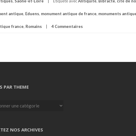
tiques
,
Saone-et-Loire
Étiqueté avec
Antiquité
,
Bibracte
,
cité de n
ent antique
,
Eduens
,
monument antique de france
,
monuments antique
tique france
,
Romains
4 Commentaires
S PAR THEME
TEZ NOS ARCHIVES