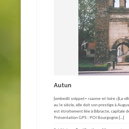
Autun
[embedit snippet= »saone-et-loire »]La vill
au Ie siècle, elle doit son prestige à Aug
est étroitement liée à Bibracte, capita
Présentation GPS : POI Bourgogne […]