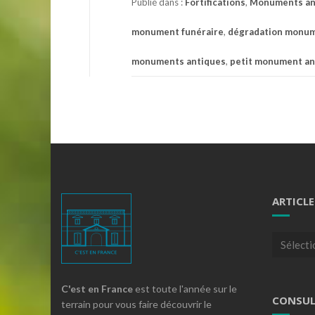
Publié dans :
Fortifications
,
Monuments an
monument funéraire
,
dégradation monum
monuments antiques
,
petit monument an
ARTICLE
Articles
par
theme
C'est en France
est toute l'année sur le
CONSUL
terrain pour vous faire découvrir le