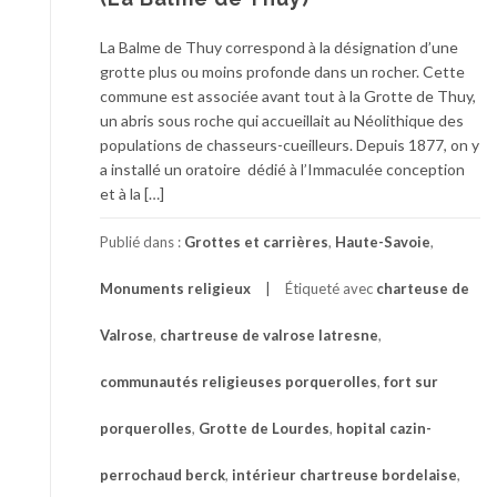
La Balme de Thuy correspond à la désignation d’une
grotte plus ou moins profonde dans un rocher. Cette
commune est associée avant tout à la Grotte de Thuy,
un abris sous roche qui accueillait au Néolithique des
populations de chasseurs-cueilleurs. Depuis 1877, on y
a installé un oratoire dédié à l’Immaculée conception
et à la […]
Publié dans :
Grottes et carrières
,
Haute-Savoie
,
Monuments religieux
Étiqueté avec
charteuse de
Valrose
,
chartreuse de valrose latresne
,
communautés religieuses porquerolles
,
fort sur
porquerolles
,
Grotte de Lourdes
,
hopital cazin-
perrochaud berck
,
intérieur chartreuse bordelaise
,