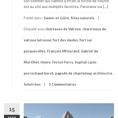
son sommet qui culmine à 493m, la Roche de Solutré
est au site aux multiples facettes. Panorama sur […]
Publié dans :
Saone-et-Loire
,
Sites naturels
Étiqueté avec
charteuse de Valrose
,
chartreuse de
valrose latresne
,
fort des medes
,
fort sur
porquerolles
,
François Mitterand
,
Gabriel de
Mortillet
,
Henry Testot-Ferry
,
hopital cazin-
perrochaud berck
,
pagode de chanteloup architectre
,
Solutréen
3 Commentaires
15