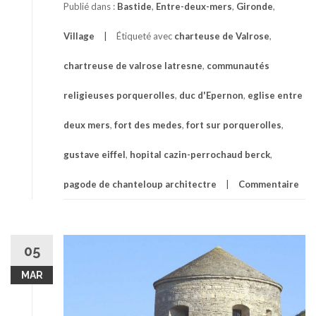
Publié dans :
Bastide
,
Entre-deux-mers
,
Gironde
,
Village
Étiqueté avec
charteuse de Valrose
,
chartreuse de valrose latresne
,
communautés
religieuses porquerolles
,
duc d'Epernon
,
eglise entre
deux mers
,
fort des medes
,
fort sur porquerolles
,
gustave eiffel
,
hopital cazin-perrochaud berck
,
pagode de chanteloup architectre
Commentaire
05
MAR