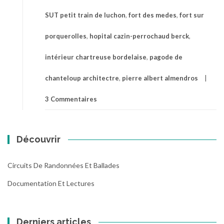
SUT petit train de luchon
,
fort des medes
,
fort sur
porquerolles
,
hopital cazin-perrochaud berck
,
intérieur chartreuse bordelaise
,
pagode de
chanteloup architectre
,
pierre albert almendros
3 Commentaires
Découvrir
Circuits De Randonnées Et Ballades
Documentation Et Lectures
Derniers articles