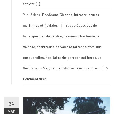
activité […]
Publié dans :
Bordeaux
,
Gironde
,
Infrastructures
maritimes et fluviales
Étiqueté avec
bac de
lamarque
,
bac du verdon
,
bassens
,
charteuse de
Valrose
,
chartreuse de valrose latresne
,
fort sur
porquerolles
,
hopital cazin-perrochaud berck
,
Le
Verdon-sur-Mer
,
paquebots bordeaux
,
pauillac
5
Commentaires
31
MAR