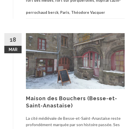
fort des medes
,
fort sur porquerolles
,
hopital cazin-
perrochaud berck
,
Paris
,
Théodore Vacquer
18
MAR
Maison des Bouchers (Besse-et-
Saint-Anastaise)
La cité médiévale de Besse-et-Saint-Anastaise reste
profondément marquée par son histoire passée. Ses