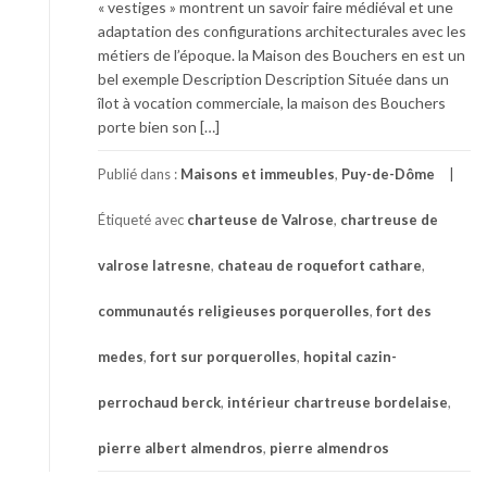
« vestiges » montrent un savoir faire médiéval et une
adaptation des configurations architecturales avec les
métiers de l’époque. la Maison des Bouchers en est un
bel exemple Description Description Située dans un
îlot à vocation commerciale, la maison des Bouchers
porte bien son […]
Publié dans :
Maisons et immeubles
,
Puy-de-Dôme
Étiqueté avec
charteuse de Valrose
,
chartreuse de
valrose latresne
,
chateau de roquefort cathare
,
communautés religieuses porquerolles
,
fort des
medes
,
fort sur porquerolles
,
hopital cazin-
perrochaud berck
,
intérieur chartreuse bordelaise
,
pierre albert almendros
,
pierre almendros