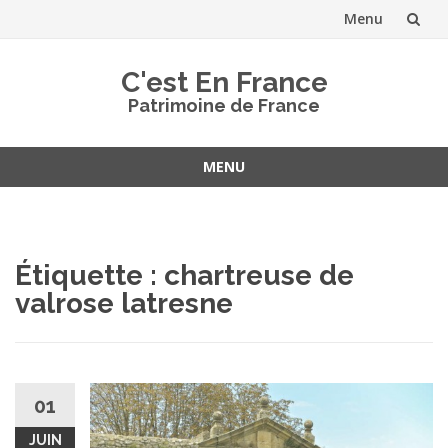
Menu
Aller
C'est En France
au
Patrimoine de France
contenu
MENU
Aller
au
contenu
Étiquette :
chartreuse de
valrose latresne
01
JUIN