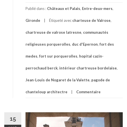
Publié dans :
Châteaux et Palais
,
Entre-deux-mers
,
Gironde
Étiqueté avec
charteuse de Valrose
,
chartreuse de valrose latresne
,
communautés
religieuses porquerolles
,
duc d'Epernon
,
fort des
medes
,
fort sur porquerolles
,
hopital cazin-
perrochaud berck
,
intérieur chartreuse bordelaise
,
Jean-Louis de Nogaret de la Valette
,
pagode de
chanteloup architectre
Commentaire
15