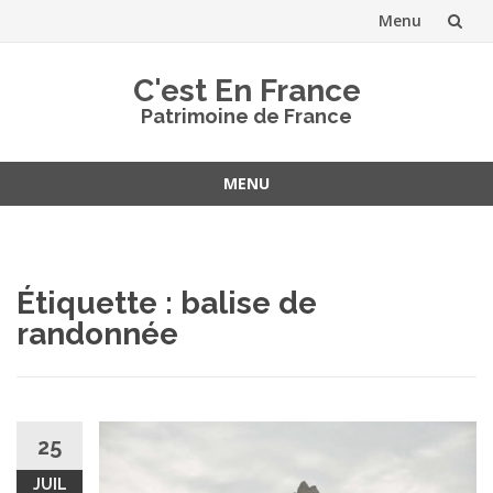
Menu
Aller
C'est En France
au
Patrimoine de France
contenu
MENU
Aller
au
contenu
Étiquette :
balise de
randonnée
25
JUIL