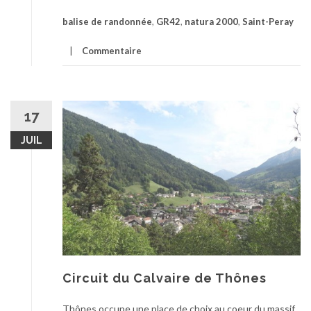
balise de randonnée
,
GR42
,
natura 2000
,
Saint-Peray
Commentaire
17
JUIL
Circuit du Calvaire de Thônes
Thônes occupe une place de choix au coeur du massif