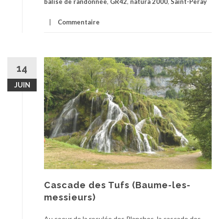
balise de randonnée
,
GR42
,
natura 2000
,
Saint-Peray
Commentaire
14
JUIN
Cascade des Tufs (Baume-les-
messieurs)
Au coeur de la reculée des Planches, la cascade des