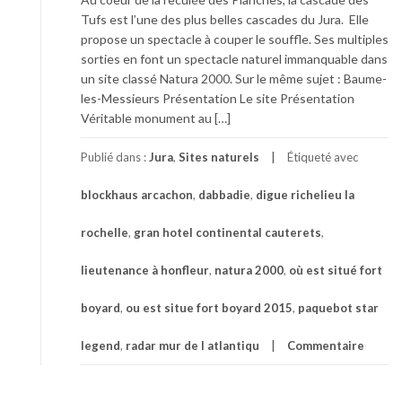
Tufs est l’une des plus belles cascades du Jura. Elle
propose un spectacle à couper le souffle. Ses multiples
sorties en font un spectacle naturel immanquable dans
un site classé Natura 2000. Sur le même sujet : Baume-
les-Messieurs Présentation Le site Présentation
Véritable monument au […]
Publié dans :
Jura
,
Sites naturels
Étiqueté avec
blockhaus arcachon
,
dabbadie
,
digue richelieu la
rochelle
,
gran hotel continental cauterets
,
lieutenance à honfleur
,
natura 2000
,
où est situé fort
boyard
,
ou est situe fort boyard 2015
,
paquebot star
legend
,
radar mur de l atlantiqu
Commentaire