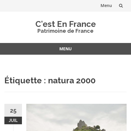
Menu
Aller
C'est En France
au
Patrimoine de France
contenu
MENU
Aller
au
contenu
Étiquette :
natura 2000
25
JUIL