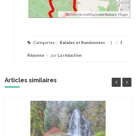
©
OpenStreetMap
contributors.
Plugin
Catégories :
Balades et Randonnées
/
1
Réponse
/
par
La rédaction
Articles similaires