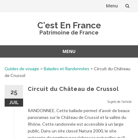
Menu
Aller
C'est En France
au
Patrimoine de France
contenu
MENU
Aller
au
Guides de voyage
>
Balades et Randonnées
>
Circuit du Château
contenu
de Crussol
Circuit du Château de Crussol
25
Sujets de l'article :
JUIL
RANDONNEE. Cette ballade permet d’avoir de beaux
panoramas sur le Château de Crussol et la vallée du
Rhône. Cette randonnée est accessible à un large
public. Dans un site classé Natura 2000, le site
présente de nombreuses richesses naturelles qu’il