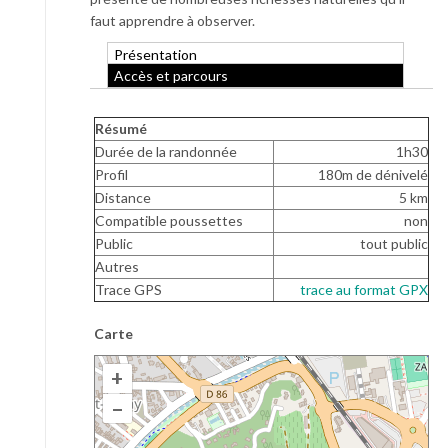
faut apprendre à observer.
Présentation
Accès et parcours
Résumé
Durée de la randonnée
1h30
Profil
180m de dénivelé
Distance
5 km
Compatible poussettes
non
Public
tout public
Autres
Trace GPS
trace au format GPX
Carte
+
–